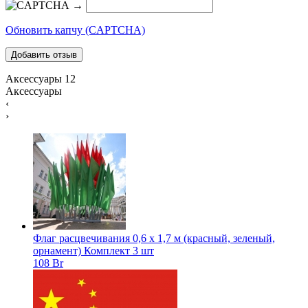
→
Обновить капчу (CAPTCHA)
Аксессуары
12
Аксессуары
‹
›
Флаг расцвечивания 0,6 х 1,7 м (красный, зеленый,
орнамент) Комплект 3 шт
108 Br