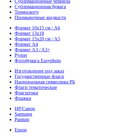
Сублимационные чернила
Сублимационная бумага
Термоскотч
Промывочные жидкости
Формат 10х15 см / A6
Формат 13х18
Формат 15х20 см / A5
Формат А4
Формат A3 / A3+
Рулон
Фотобумага Easyphoto
Изготовление под заказ
Государственные флаги
Национальная символика РБ
Флаги тематические
Флагштоки
Флажки
HP/Canon
Samsung
Pantum
Epson