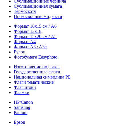
Сублимационные чернила
Сублимационная бумага
Термоскотч
Промывочные жидкости
Формат 10х15 см / A6
Формат 13х18
Формат 15х20 см / A5
Формат А4
Формат A3 / A3+
Рулон
Фотобумага Easyphoto
Изготовление под заказ
Государственные флаги
Национальная символика РБ
Флаги тематические
Флагштоки
Флажки
HP/Canon
Samsung
Pantum
Epson