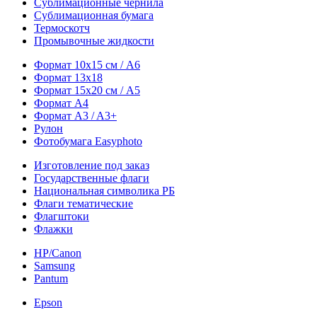
Сублимационные чернила
Сублимационная бумага
Термоскотч
Промывочные жидкости
Формат 10х15 см / A6
Формат 13х18
Формат 15х20 см / A5
Формат А4
Формат A3 / A3+
Рулон
Фотобумага Easyphoto
Изготовление под заказ
Государственные флаги
Национальная символика РБ
Флаги тематические
Флагштоки
Флажки
HP/Canon
Samsung
Pantum
Epson