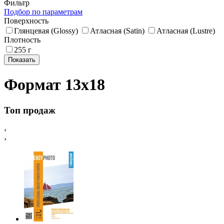
Фильтр
Подбор по параметрам
Поверхность
Глянцевая (Glossy)
Атласная (Satin)
Атласная (Lustre)
Плотность
255 г
Формат 13х18
Топ продаж
‹
›