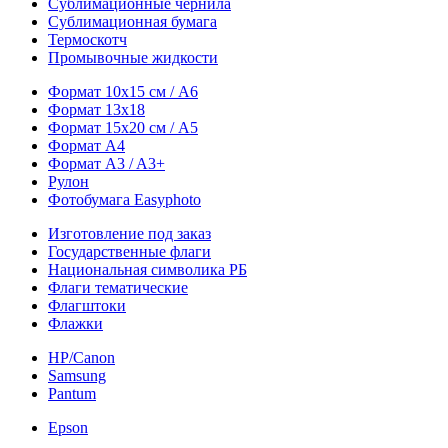
Сублимационные чернила
Сублимационная бумага
Термоскотч
Промывочные жидкости
Формат 10х15 см / A6
Формат 13х18
Формат 15х20 см / A5
Формат А4
Формат A3 / A3+
Рулон
Фотобумага Easyphoto
Изготовление под заказ
Государственные флаги
Национальная символика РБ
Флаги тематические
Флагштоки
Флажки
HP/Canon
Samsung
Pantum
Epson