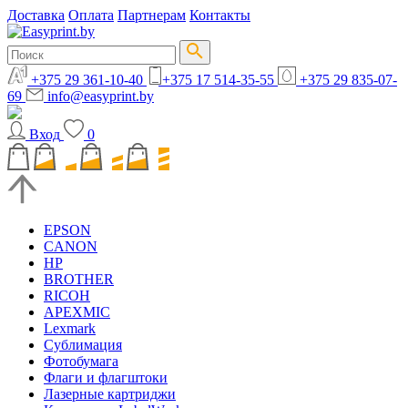
Доставка
Оплата
Партнерам
Контакты
+375 29 361-10-40
+375 17 514-35-55
+375 29 835-07-
69
info@easyprint.by
Вход
0
EPSON
CANON
HP
BROTHER
RICOH
APEXMIC
Lexmark
Сублимация
Фотобумага
Флаги и флагштоки
Лазерные картриджи