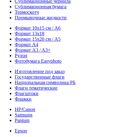
Сублимационные чернила
Сублимационная бумага
Термоскотч
Промывочные жидкости
Формат 10х15 см / A6
Формат 13х18
Формат 15х20 см / A5
Формат А4
Формат A3 / A3+
Рулон
Фотобумага Easyphoto
Изготовление под заказ
Государственные флаги
Национальная символика РБ
Флаги тематические
Флагштоки
Флажки
HP/Canon
Samsung
Pantum
Epson