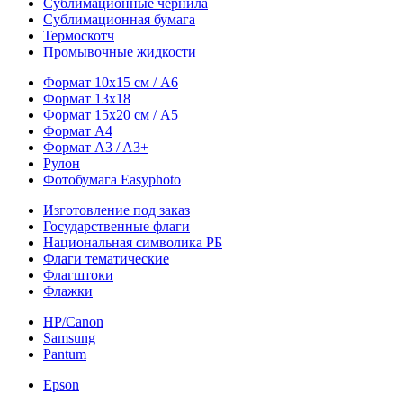
Сублимационные чернила
Сублимационная бумага
Термоскотч
Промывочные жидкости
Формат 10х15 см / A6
Формат 13х18
Формат 15х20 см / A5
Формат А4
Формат A3 / A3+
Рулон
Фотобумага Easyphoto
Изготовление под заказ
Государственные флаги
Национальная символика РБ
Флаги тематические
Флагштоки
Флажки
HP/Canon
Samsung
Pantum
Epson