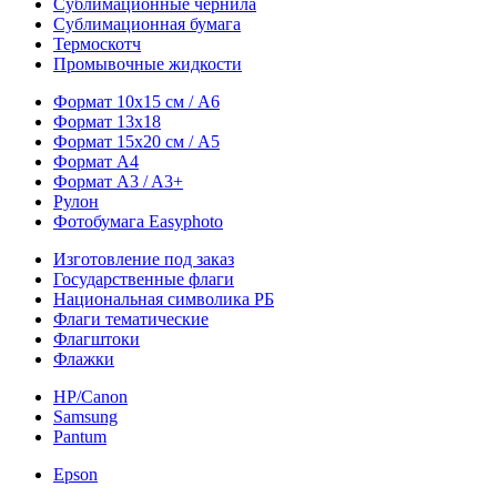
Сублимационные чернила
Сублимационная бумага
Термоскотч
Промывочные жидкости
Формат 10х15 см / A6
Формат 13х18
Формат 15х20 см / A5
Формат А4
Формат A3 / A3+
Рулон
Фотобумага Easyphoto
Изготовление под заказ
Государственные флаги
Национальная символика РБ
Флаги тематические
Флагштоки
Флажки
HP/Canon
Samsung
Pantum
Epson