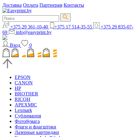
Доставка
Оплата
Партнерам
Контакты
+375 29 361-10-40
+375 17 514-35-55
+375 29 835-07-
69
info@easyprint.by
Вход
0
EPSON
CANON
HP
BROTHER
RICOH
APEXMIC
Lexmark
Сублимация
Фотобумага
Флаги и флагштоки
Лазерные картриджи