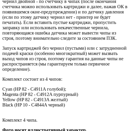
чернил двойной - по счетчику в чипах (после окончания
счетчика можно использовать картриджи и далее, нажав ОК в
появившемся окне-предупреждении) и по датчику давления
(если по этому датчику чернил нет - принтер не будет
печатать). Если вставить пустые картриджи, пропустить
заправку или использовать некачественные чернила,
повторяющаяся ошибка датчика может вывести чипы из
строя, поэтому внимательно следите за состоянием ПЗК.
Запуск картриджей без чернил (пустыми) или с затрудненной
подачей краски (особенно многократный) может вызвать
выход чипов из строя, поэтому гарантия на данные чипы не
распространяется (мы гарантируем только первичное
определение).
Комплект состоит из 4 чипов:
Cyan (HP 82 - C4911A голубой);
Magenta (HP 82 - C4912A пурпурный)
Yellow (HP 82 - C4913A желтый)
Black (HP 10 - C4844A черный)
Комплект 4 чипа.
Фото
носит
иллюстративный
характер.