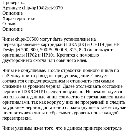
Проверка...
Артикул:
chip-hp10/82set-9370
Описание
Характеристики
Отзывы
Описание
Чипы chips-DJ500 могут быть установлены на
перезаправляемые картриджи (ПЗК/ДЗК) и СНПЧ для HP
Designjet 500, 800, 500PS, 800PS, 815, 820 (используют
оригиналы HP82 и HP10). Крепятся с помощью
двустороннего скотча или обычного клея.
Чипы не обнуляемые. После отработки полного цикла по
счётчику принтер выдаст предупреждение. Следует
согласится с предупреждением и отключить тем самым
слежение за уровнем чернил. Далее отслеживать состояние
чернил в ПЗК/СНПЧ следует визуально. Не рекомендуется
использовать данные чипы совместно с перезаправленными
оригиналами, так как корпус у них не прозрачный и следить
за уровнем чернил достаточно сложно (лучше в таком случае
поставить авто чипы и сбрасывать уровень после каждой
перезаправки).
Чипы уязвимы из-за того, что в данном принтере контроль