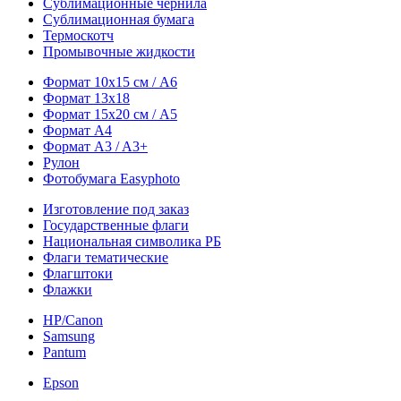
Сублимационные чернила
Сублимационная бумага
Термоскотч
Промывочные жидкости
Формат 10х15 см / A6
Формат 13х18
Формат 15х20 см / A5
Формат А4
Формат A3 / A3+
Рулон
Фотобумага Easyphoto
Изготовление под заказ
Государственные флаги
Национальная символика РБ
Флаги тематические
Флагштоки
Флажки
HP/Canon
Samsung
Pantum
Epson