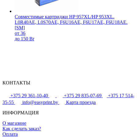
Совместимые картриджи HP 957XL/HP 953XL.
L0R40AE, L0S70AE, F6U16AE, F6U17AE, F6U18AE.
[SM]
от 36
до 150 Br
КОНТАКТЫ
+375 29 361-10-40
+375 29 835-07-69
+375 17 514-
35-55
info@easyprint.by
Карта проезда
ИНФОРМАЦИЯ
О магазине
Как сделать заказ?
Оплата