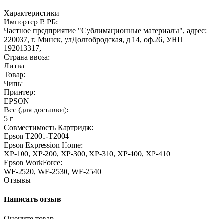
Характеристики
Импортер В РБ:
Частное предприятие "Сублимационные материалы", адрес:
220037, г. Минск, улДолгобродская, д.14, оф.26, УНП
192013317,
Страна ввоза:
Литва
Товар:
Чипы
Принтер:
EPSON
Вес (для доставки):
5 г
Совместимость Картридж:
Epson T2001-T2004
Epson Expression Home:
XP-100, XP-200, XP-300, XP-310, XP-400, XP-410
Epson WorkForce:
WF-2520, WF-2530, WF-2540
Отзывы
Написать отзыв
Оцените товар