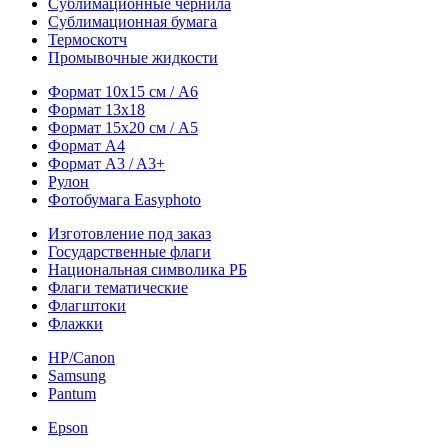
Сублимационные чернила
Сублимационная бумага
Термоскотч
Промывочные жидкости
Формат 10х15 см / A6
Формат 13х18
Формат 15х20 см / A5
Формат А4
Формат A3 / A3+
Рулон
Фотобумага Easyphoto
Изготовление под заказ
Государственные флаги
Национальная символика РБ
Флаги тематические
Флагштоки
Флажки
HP/Canon
Samsung
Pantum
Epson