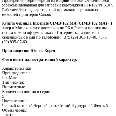
Проверенная серия чернил на
водной
основе
.
Отлично себя
зарекомендовавшая для заправки картриджей PFI-102/PFI-107.
Работает без предварительной промывки чернильных
емкостей принтеров Canon.
Купить
чернила Ink-mate CIMB-102 MA (CIMB-102 MA) - 1
литр
в Минске или с доставкой по РБ и России по низким
ценам можно оформив заказ в Интернет-магазине или
связавшись с нами по телефонам +375 (29) 361-10-40, +375
(29) 835-07-69.
Производство:
Южная Корея
Фото носит иллюстративный характер.
Характеристики
Производитель:
Ink-Mate
Тип чернил:
Пигментные
Количество цветов в серии:
5
Цвета чернил:
Черный матовый
Черный фото
Синий
Пурпурный
Желтый
Объем чернил:
1 литр