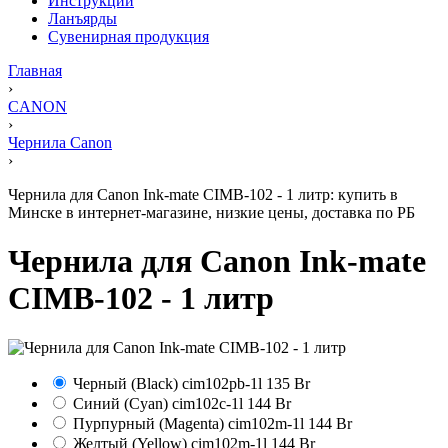
Инструкции
Ланъярды
Сувенирная продукция
Главная
›
CANON
›
Чернила Canon
›
Чернила для Canon Ink-mate СIMB-102 - 1 литр: купить в
Минске в интернет-магазине, низкие цены, доставка по РБ
Чернила для Canon Ink-mate
СIMB-102 - 1 литр
Черный (Black)
cim102pb-1l
135 Br
Синий (Cyan)
cim102c-1l
144 Br
Пурпурный (Magenta)
cim102m-1l
144 Br
Желтый (Yellow)
cim102m-1l
144 Br