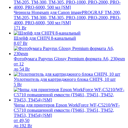
Чернила Hongsam для Canon imagePROGRAF TM-200,
TM-205, TM-300, TM-305, PRO-1000, PRO-2000, PRO-
4000, PRO-6000, 500 мл [SM]
171 Br
Шлейф для СНПЧ 8-канальный
8,07 Br
Фотобумага Papyrus Glossy Premium формата А6, 230gsm
от 12
до 54 Br
Уплотнитель для картриджного блока СНПЧ, 10 шт
5 Br
Чипы для принтеров Epson WorkForce WF-C5210/WF-
C5710 повышенной емкости (T9461, T9451, T9452,
T9453, T9454) [SM]
от 49,50
до 192 Br