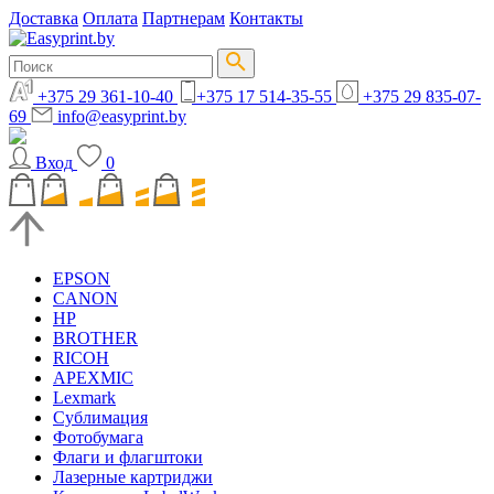
Доставка
Оплата
Партнерам
Контакты
+375 29 361-10-40
+375 17 514-35-55
+375 29 835-07-
69
info@easyprint.by
Вход
0
EPSON
CANON
HP
BROTHER
RICOH
APEXMIC
Lexmark
Сублимация
Фотобумага
Флаги и флагштоки
Лазерные картриджи