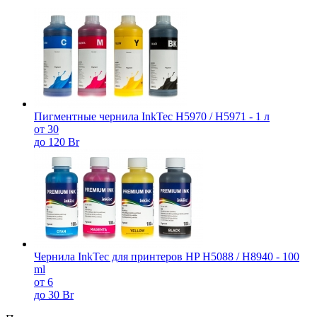
Пигментные чернила InkTec H5970 / H5971 - 1 л
от 30
до 120 Br
Чернила InkTec для принтеров HP H5088 / H8940 - 100
ml
от 6
до 30 Br