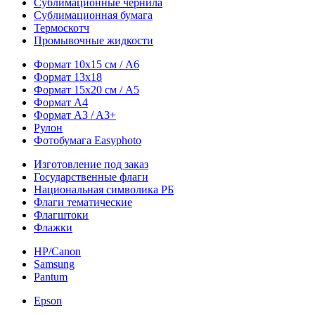
Сублимационные чернила
Сублимационная бумага
Термоскотч
Промывочные жидкости
Формат 10х15 см / A6
Формат 13х18
Формат 15х20 см / A5
Формат А4
Формат A3 / A3+
Рулон
Фотобумага Easyphoto
Изготовление под заказ
Государственные флаги
Национальная символика РБ
Флаги тематические
Флагштоки
Флажки
HP/Canon
Samsung
Pantum
Epson