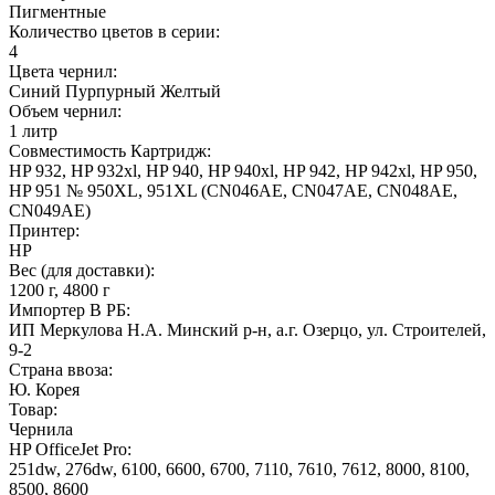
Пигментные
Количество цветов в серии:
4
Цвета чернил:
Синий
Пурпурный
Желтый
Объем чернил:
1 литр
Совместимость Картридж:
HP 932, HP 932xl, HP 940, HP 940xl, HP 942, HP 942xl, HP 950,
HP 951 № 950XL, 951XL (CN046AE, CN047AE, CN048AE,
CN049AE)
Принтер:
HP
Вес (для доставки):
1200 г, 4800 г
Импортер В РБ:
ИП Меркулова Н.А. Минский р-н, а.г. Озерцо, ул. Строителей,
9-2
Страна ввоза:
Ю. Корея
Товар:
Чернила
HP OfficeJet Pro:
251dw, 276dw, 6100, 6600, 6700, 7110, 7610, 7612, 8000, 8100,
8500, 8600