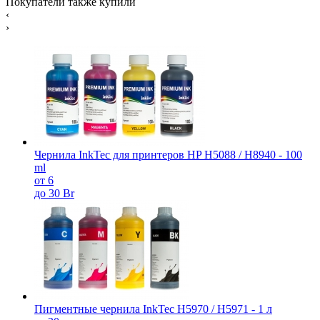
Покупатели также купили
‹
›
Чернила InkTec для принтеров HP H5088 / H8940 - 100
ml
от 6
до 30 Br
Пигментные чернила InkTec H5970 / H5971 - 1 л