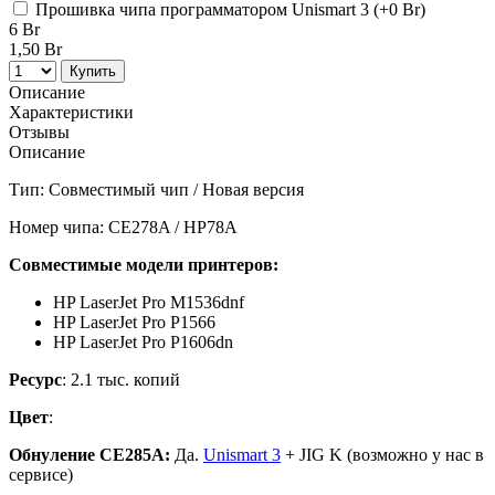
Прошивка чипа программатором Unismart 3 (+
0 Br
)
6 Br
1,50 Br
Купить
Описание
Характеристики
Отзывы
Описание
Тип: Совместимый чип / Новая версия
Номер чипа: CE278A / HP78A
Совместимые модели принтеров:
HP LaserJet Pro M1536dnf
HP LaserJet Pro P1566
HP LaserJet Pro P1606dn
Ресурс
: 2.1 тыс. копий
Цвет
:
Обнуление CE285A:
Да.
Unismart 3
+ JIG K (возможно у нас в
сервисе)