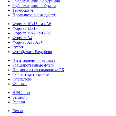
Сублимационные чернила
Сублимационная бумага
Термоскотч
Промывочные жидкости
Формат 10х15 см / A6
Формат 13х18
Формат 15х20 см / A5
Формат А4
Формат A3 / A3+
Рулон
Фотобумага Easyphoto
Изготовление под заказ
Государственные флаги
Национальная символика РБ
Флаги тематические
Флагштоки
Флажки
HP/Canon
Samsung
Pantum
Epson