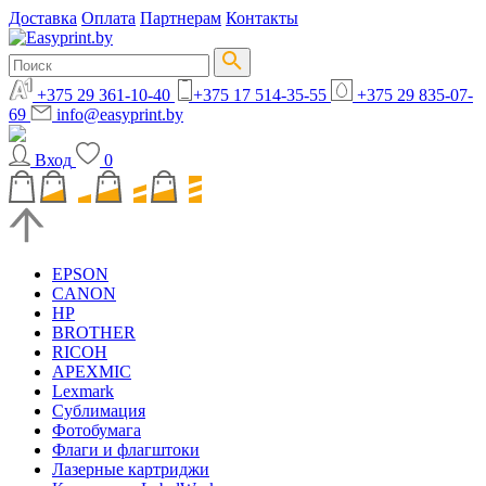
Доставка
Оплата
Партнерам
Контакты
+375 29 361-10-40
+375 17 514-35-55
+375 29 835-07-
69
info@easyprint.by
Вход
0
EPSON
CANON
HP
BROTHER
RICOH
APEXMIC
Lexmark
Сублимация
Фотобумага
Флаги и флагштоки
Лазерные картриджи