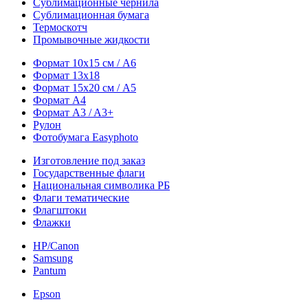
Сублимационные чернила
Сублимационная бумага
Термоскотч
Промывочные жидкости
Формат 10х15 см / A6
Формат 13х18
Формат 15х20 см / A5
Формат А4
Формат A3 / A3+
Рулон
Фотобумага Easyphoto
Изготовление под заказ
Государственные флаги
Национальная символика РБ
Флаги тематические
Флагштоки
Флажки
HP/Canon
Samsung
Pantum
Epson