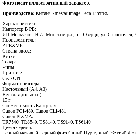
Фото
носит
иллюстративный
характер.
Производство:
Китай/ Ninestar Image Tech Limited.
Характеристики
Импортер В РБ:
ИП Меркулова Н.А. Минский р-н, а.г. Озерцо, ул. Строителей, 
Производитель:
APEXMIC
Страна ввоза:
Китай
Товар:
Чипы
Принтер:
CANON
Формат принтера:
Настольный (A4, A3)
Вес (для доставки):
15 г
Совместимость Картридж:
Canon PGI-480, Canon CLI-481
Canon PIXMA:
TR7540, TR8540, TS8140, TS9140, TS6140
Цвета чернил:
Черный матовый
Черный фото
Синий
Пурпурный
Желтый
Фот