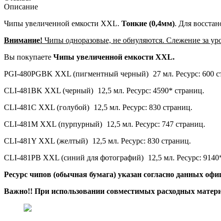
Описание
Чипы увеличенной емкости XXL.
Тонкие (0,4мм)
. Для восста
Внимание!
Чипы одноразовые, не обнуляются. Слежение за уро
Вы покупаете
Чипы увеличенной емкости XXL.
PGI-480PGBK XXL (пигментный черный)
27 мл. Ресурс: 600 
CLI-481BK XXL (черный)
12,5 мл. Ресурс: 4590* страниц.
CLI-481C XXL (голубой)
12,5 мл. Ресурс: 830 страниц.
CLI-481M XXL (пурпурный)
12,5 мл. Ресурс: 747 страниц.
CLI-481Y XXL (желтый)
12,5 мл. Ресурс: 830 страниц.
CLI-481PB XXL (синий для фотографий)
12,5 мл. Ресурс: 9140
Ресурс чипов (обычная бумага)
указан
согласно
данных офиц
Важно!! При использовании совместимых расходных матер