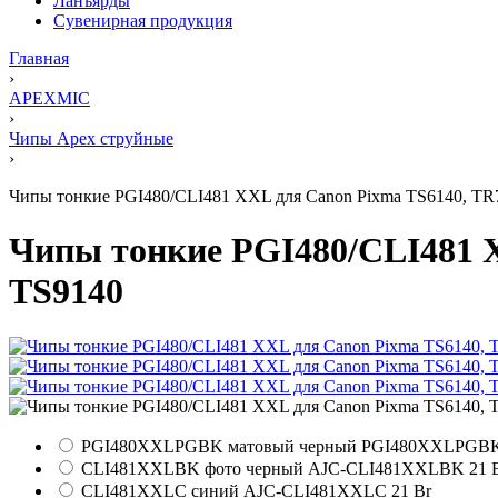
Ланъярды
Сувенирная продукция
Главная
›
APEXMIC
›
Чипы Apex струйные
›
Чипы тонкие PGI480/CLI481 XXL для Canon Pixma TS6140, TR75
Чипы тонкие PGI480/CLI481 X
TS9140
PGI480XXLPGBK матовый черный
PGI480XXLPGB
CLI481XXLBK фото черный
AJC-CLI481XXLBK
21 
CLI481XXLC синий
AJC-CLI481XXLC
21 Br