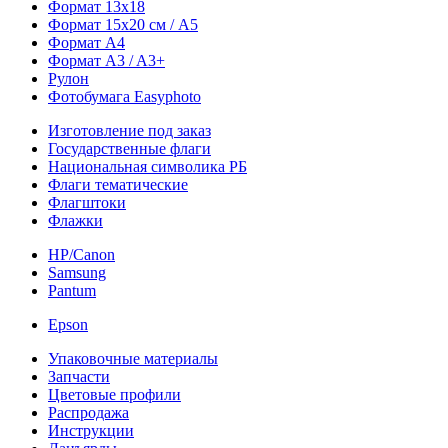
Формат 13х18
Формат 15х20 см / A5
Формат А4
Формат A3 / A3+
Рулон
Фотобумага Easyphoto
Изготовление под заказ
Государственные флаги
Национальная символика РБ
Флаги тематические
Флагштоки
Флажки
HP/Canon
Samsung
Pantum
Epson
Упаковочные материалы
Запчасти
Цветовые профили
Распродажа
Инструкции