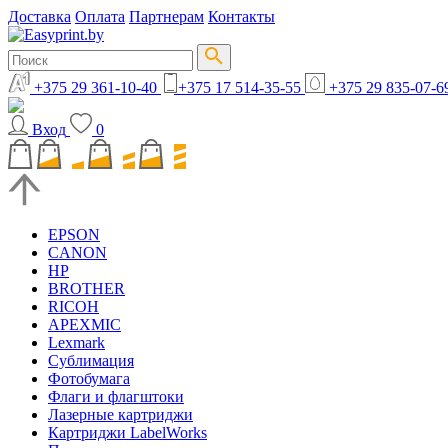
Доставка
Оплата
Партнерам
Контакты
+375 29 361-10-40
+375 17 514-35-55
+375 29 835-07-6
Вход
0
EPSON
CANON
HP
BROTHER
RICOH
APEXMIC
Lexmark
Сублимация
Фотобумага
Флаги и флагштоки
Лазерные картриджи
Картриджи LabelWorks