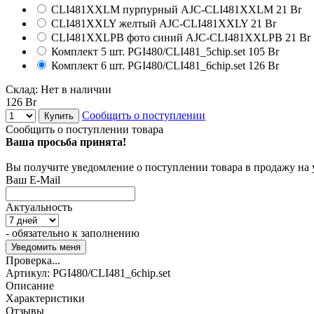
CLI481XXLM пурпурный
AJC-CLI481XXLM
21 Br
CLI481XXLY желтый
AJC-CLI481XXLY
21 Br
CLI481XXLPB фото синий
AJC-CLI481XXLPB
21 Br
Комплект 5 шт.
PGI480/CLI481_5chip.set
105 Br
Комплект 6 шт.
PGI480/CLI481_6chip.set
126 Br
Склад:
Нет в наличии
126 Br
Сообщить о поступлении
Купить
Сообщить о поступлении товара
Ваша просьба принята!
Вы получите уведомление о поступлении товара в продажу на
Ваш E-Mail
Актуальность
- обязательно к заполнению
Проверка...
Артикул:
PGI480/CLI481_6chip.set
Описание
Характеристики
Отзывы