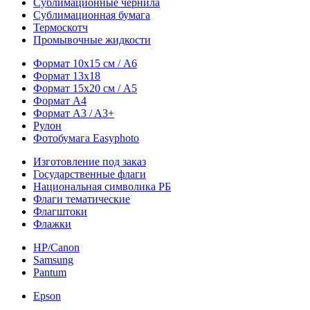
Сублимационные чернила
Сублимационная бумага
Термоскотч
Промывочные жидкости
Формат 10х15 см / A6
Формат 13х18
Формат 15х20 см / A5
Формат А4
Формат A3 / A3+
Рулон
Фотобумага Easyphoto
Изготовление под заказ
Государственные флаги
Национальная символика РБ
Флаги тематические
Флагштоки
Флажки
HP/Canon
Samsung
Pantum
Epson