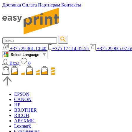
Доставка
Оплата
Партнерам
Контакты
+375 29 361-10-40
+375 17 514-35-55
+375 29 835-07-6
Вход
0
EPSON
CANON
HP
BROTHER
RICOH
APEXMIC
Lexmark
Сублимация