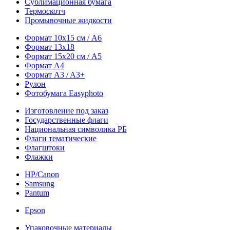
Сублимационная бумага
Термоскотч
Промывочные жидкости
Формат 10х15 см / A6
Формат 13х18
Формат 15х20 см / A5
Формат А4
Формат A3 / A3+
Рулон
Фотобумага Easyphoto
Изготовление под заказ
Государственные флаги
Национальная символика РБ
Флаги тематические
Флагштоки
Флажки
HP/Canon
Samsung
Pantum
Epson
Упаковочные материалы