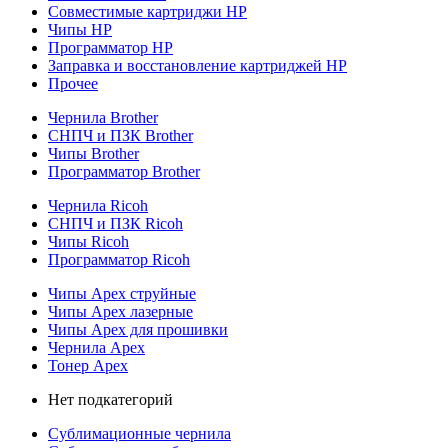
Совместимые картриджи HP
Чипы HP
Программатор HP
Заправка и восстановление картриджей HP
Прочее
Чернила Brother
СНПЧ и ПЗК Brother
Чипы Brother
Программатор Brother
Чернила Ricoh
СНПЧ и ПЗК Ricoh
Чипы Ricoh
Программатор Ricoh
Чипы Apex струйные
Чипы Apex лазерные
Чипы Apex для прошивки
Чернила Apex
Тонер Apex
Нет подкатегорий
Сублимационные чернила