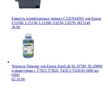
Емкость отработанных чернил C12C934591 для Epson
L11160. L15150, L15160, L6550, L6570, M15140
36 Br
Чернила Ninestar для Epson SureLab SL-D700, SL-D800
(совместимы с T7821-T7826, T43U1-T43U6) 1000 мл
[SM]
62,10 Br