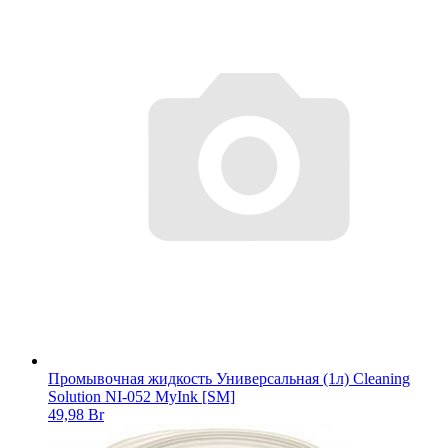
Промывочная жидкость Универсальная (1л) Cleaning
Solution NI-052 MyInk [SM]
49,98 Br