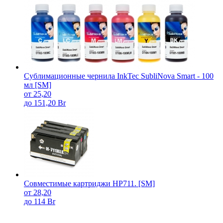
Сублимационные чернила InkTec SubliNova Smart - 100
мл [SM]
от 25,20
до 151,20 Br
Совместимые картриджи HP711. [SM]
от 28,20
до 114 Br