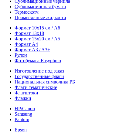
Сублимационные чернила
Сублимационная бумага
Термоскотч
Промывочные жидкости
Формат 10х15 см / A6
Формат 13х18
Формат 15х20 см / A5
Формат А4
Формат A3 / A3+
Рулон
Фотобумага Easyphoto
Изготовление под заказ
Государственные флаги
Национальная символика РБ
Флаги тематические
Флагштоки
Флажки
HP/Canon
Samsung
Pantum
Epson