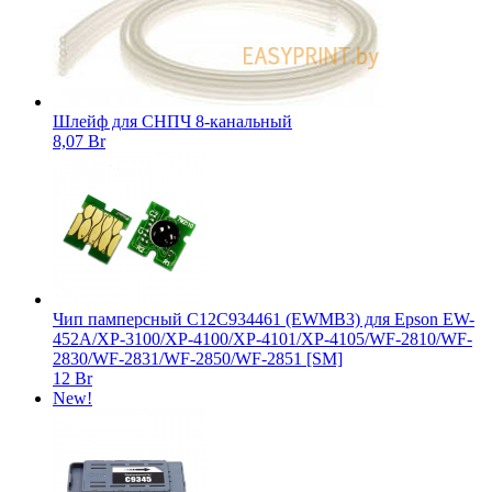
Шлейф для СНПЧ 8-канальный
8,07 Br
Чип памперсный C12C934461 (EWMB3) для Epson EW-
452A/XP-3100/XP-4100/XP-4101/XP-4105/WF-2810/WF-
2830/WF-2831/WF-2850/WF-2851 [SM]
12 Br
New!