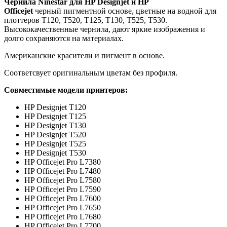
Чернила Ninestar для HP Designjet и HP
Officejet
черный пигментной основе, цветные на водной для
плоттеров T120, T520, T125, T130, T525, T530.
Высококачественные чернила, дают яркие изображения и
долго сохраняются на материалах.
Американские красители и пигмент в основе.
Соответсвует оригинальным цветам без профиля.
Совместимые модели принтеров:
HP Designjet T120
HP Designjet T125
HP Designjet T130
HP Designjet T520
HP Designjet T525
HP Designjet T530
HP Officejet Pro L7380
HP Officejet Pro L7480
HP Officejet Pro L7580
HP Officejet Pro L7590
HP Officejet Pro L7600
HP Officejet Pro L7650
HP Officejet Pro L7680
HP Officejet Pro L7700