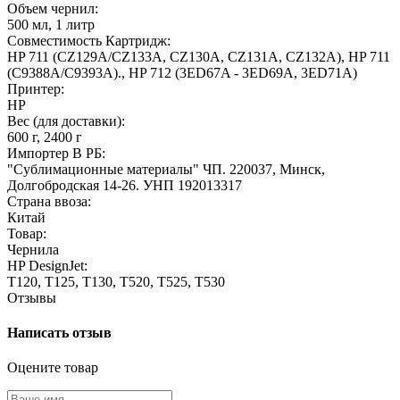
Объем чернил:
500 мл, 1 литр
Совместимость Картридж:
HP 711 (CZ129A/CZ133A, CZ130A, CZ131A, CZ132A), HP 711
(C9388A/C9393A)., HP 712 (3ED67A - 3ED69A, 3ED71А)
Принтер:
HP
Вес (для доставки):
600 г, 2400 г
Импортер В РБ:
"Сублимационные материалы" ЧП. 220037, Минск,
Долгобродская 14-26. УНП 192013317
Страна ввоза:
Китай
Товар:
Чернила
HP DesignJet:
T120, T125, T130, T520, T525, T530
Отзывы
Написать отзыв
Оцените товар