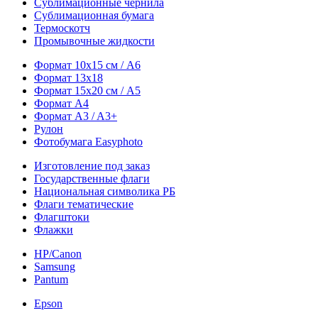
Сублимационные чернила
Сублимационная бумага
Термоскотч
Промывочные жидкости
Формат 10х15 см / A6
Формат 13х18
Формат 15х20 см / A5
Формат А4
Формат A3 / A3+
Рулон
Фотобумага Easyphoto
Изготовление под заказ
Государственные флаги
Национальная символика РБ
Флаги тематические
Флагштоки
Флажки
HP/Canon
Samsung
Pantum
Epson