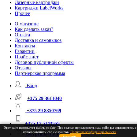
Лазерные картриджи
Картриджи LabelWorks
Прочее
О магазине
Как сделать заказ?
Оплата
Доставка и самовывоз
Контакты
Гарантии
Прайс лист
Договор публичной оферты
Отзывы
Партнерская программа
Вход
+375 29 3611040
+375 29 8350769
+375 17 5143555
Этот сайт использует файлы cookie. Продолжая использовать наш сайт, вы соглашаетесь с
использованием cookie-файлов.
Политика конфиденциальности
.
easyprint@tut.by