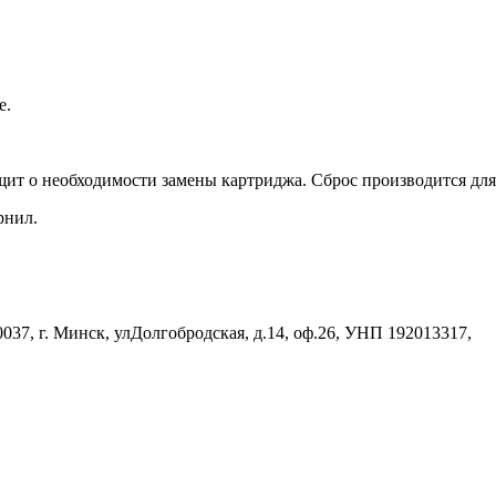
е.
бщит о необходимости замены картриджа. Сброс производится дл
рнил.
37, г. Минск, улДолгобродская, д.14, оф.26, УНП 192013317,