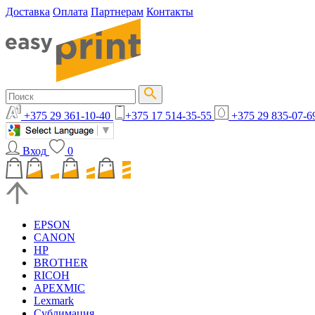
Доставка
Оплата
Партнерам
Контакты
+375 29 361-10-40
+375 17 514-35-55
+375 29 835-07-6
Вход
0
EPSON
CANON
HP
BROTHER
RICOH
APEXMIC
Lexmark
Сублимация