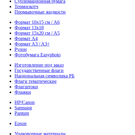
Сублимационная бумага
Термоскотч
Промывочные жидкости
Формат 10х15 см / A6
Формат 13х18
Формат 15х20 см / A5
Формат А4
Формат A3 / A3+
Рулон
Фотобумага Easyphoto
Изготовление под заказ
Государственные флаги
Национальная символика РБ
Флаги тематические
Флагштоки
Флажки
HP/Canon
Samsung
Pantum
Epson
Упаковочные материалы