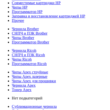
Совместимые картриджи HP
Чипы HP
Программатор HP
Заправка и восстановление картриджей HP
Прочее
Чернила Brother
СНПЧ и ПЗК Brother
Чипы Brother
Программатор Brother
Чернила Ricoh
СНПЧ и ПЗК Ricoh
Чипы Ricoh
Программатор Ricoh
Чипы Apex струйные
Чипы Apex лазерные
Чипы Apex для прошивки
Чернила Apex
Тонер Apex
Нет подкатегорий
Сублимационные чернила