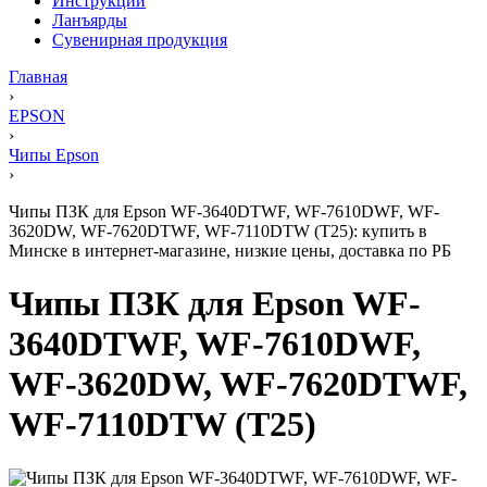
Инструкции
Ланъярды
Сувенирная продукция
Главная
›
EPSON
›
Чипы Epson
›
Чипы ПЗК для Epson WF-3640DTWF, WF-7610DWF, WF-
3620DW, WF-7620DTWF, WF-7110DTW (T25): купить в
Минске в интернет-магазине, низкие цены, доставка по РБ
Чипы ПЗК для Epson WF-
3640DTWF, WF-7610DWF,
WF-3620DW, WF-7620DTWF,
WF-7110DTW (T25)