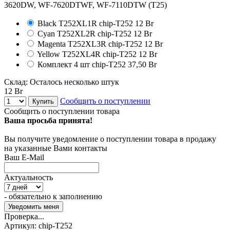
Black T252XL1R
chip-T252
12 Br
Cyan T252XL2R
chip-T252
12 Br
Magenta T252XL3R
chip-T252
12 Br
Yellow T252XL4R
chip-T252
12 Br
Комплект 4 шт
chip-T252
37,50 Br
Склад:
Осталось несколько штук
12 Br
Сообщить о поступлении
Купить
Сообщить о поступлении товара
Ваша просьба принята!
Вы получите уведомление о поступлении товара в продажу
на указанные Вами контакты
Ваш E-Mail
Актуальность
- обязательно к заполнению
Проверка...
Артикул:
chip-T252