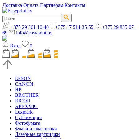
Доставка
Оплата
Партнерам
Контакты
+375 29 361-10-40
+375 17 514-35-55
+375 29 835-07-
69
info@easyprint.by
Вход
0
EPSON
CANON
HP
BROTHER
RICOH
APEXMIC
Lexmark
Сублимация
Фотобумага
Флаги и флагштоки
Лазерные картриджи