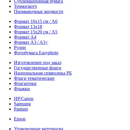
Сублимационная бумага
Термоскотч
Промывочные жидкости
Формат 10х15 см / A6
Формат 13х18
Формат 15х20 см / A5
Формат А4
Формат A3 / A3+
Рулон
Фотобумага Easyphoto
Изготовление под заказ
Государственные флаги
Национальная символика РБ
Флаги тематические
Флагштоки
Флажки
HP/Canon
Samsung
Pantum
Epson
Упаковочные материалы