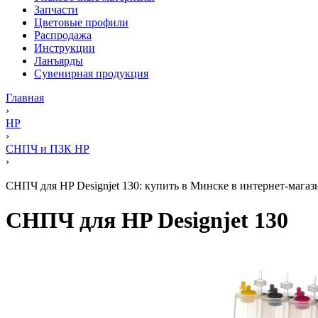
Запчасти
Цветовые профили
Распродажа
Инструкции
Ланъярды
Сувенирная продукция
Главная
›
HP
›
СНПЧ и ПЗК HP
›
СНПЧ для HP Designjet 130: купить в Минске в интернет-магази
СНПЧ для HP Designjet 130