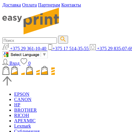
Доставка
Оплата
Партнерам
Контакты
+375 29 361-10-40
+375 17 514-35-55
+375 29 835-07-6
Вход
0
EPSON
CANON
HP
BROTHER
RICOH
APEXMIC
Lexmark
Сублимация