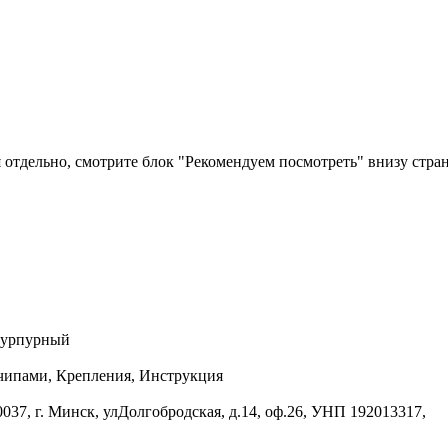
отдельно, смотрите блок "Рекомендуем посмотреть" внизу стра
пурпурный
 чипами, Крепления, Инструкция
37, г. Минск, улДолгобродская, д.14, оф.26, УНП 192013317,