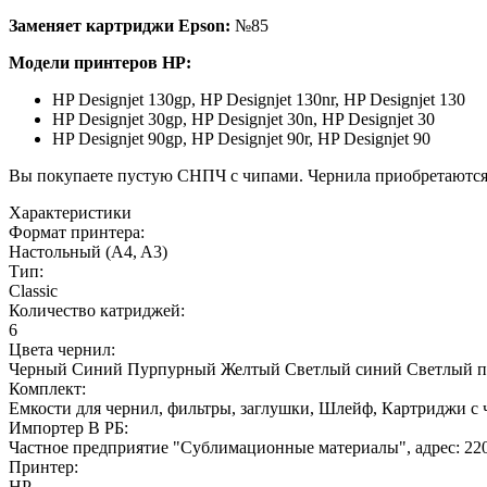
Заменяет картриджи
Epson
:
№85
Модели принтеров
HP
:
HP Designjet 130gp, HP Designjet 130nr, HP Designjet 130
HP Designjet 30gp, HP Designjet 30n, HP Designjet 30
HP Designjet 90gp, HP Designjet 90r, HP Designjet 90
Вы покупаете пустую СНПЧ с чипами. Чернила приобретаются 
Характеристики
Формат принтера:
Настольный (A4, A3)
Тип:
Classic
Количество катриджей:
6
Цвета чернил:
Черный
Синий
Пурпурный
Желтый
Светлый синий
Светлый 
Комплект:
Емкости для чернил, фильтры, заглушки, Шлейф, Картриджи с
Импортер В РБ:
Частное предприятие "Сублимационные материалы", адрес: 2200
Принтер:
HP