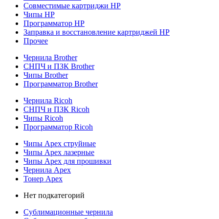
Совместимые картриджи HP
Чипы HP
Программатор HP
Заправка и восстановление картриджей HP
Прочее
Чернила Brother
СНПЧ и ПЗК Brother
Чипы Brother
Программатор Brother
Чернила Ricoh
СНПЧ и ПЗК Ricoh
Чипы Ricoh
Программатор Ricoh
Чипы Apex струйные
Чипы Apex лазерные
Чипы Apex для прошивки
Чернила Apex
Тонер Apex
Нет подкатегорий
Сублимационные чернила