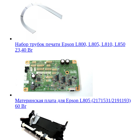
Набор трубок печати Epson L800, L805, L810, L850
23,40 Br
Материнская плата для Epson L805 (2171531/2191193)
60 Br