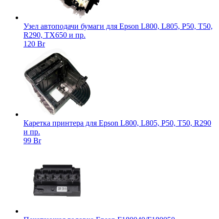
Узел автоподачи бумаги для Epson L800, L805, P50, T50,
R290, TX650 и пр.
120 Br
Каретка принтера для Epson L800, L805, P50, T50, R290
и пр.
99 Br