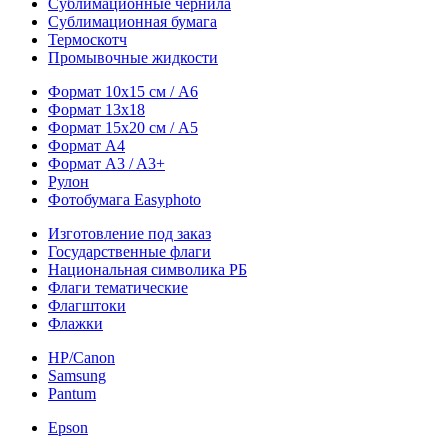
Сублимационные чернила
Сублимационная бумага
Термоскотч
Промывочные жидкости
Формат 10х15 см / A6
Формат 13х18
Формат 15х20 см / A5
Формат А4
Формат A3 / A3+
Рулон
Фотобумага Easyphoto
Изготовление под заказ
Государственные флаги
Национальная символика РБ
Флаги тематические
Флагштоки
Флажки
HP/Canon
Samsung
Pantum
Epson