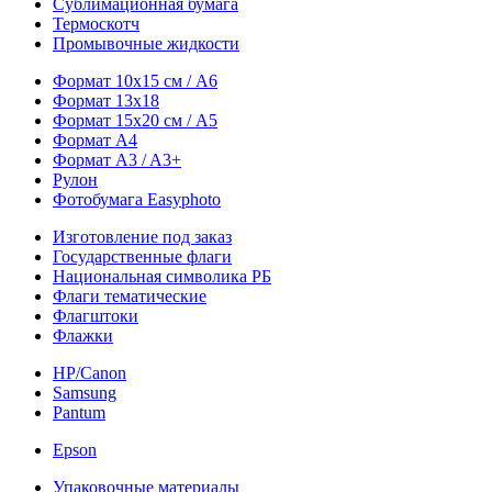
Сублимационная бумага
Термоскотч
Промывочные жидкости
Формат 10х15 см / A6
Формат 13х18
Формат 15х20 см / A5
Формат А4
Формат A3 / A3+
Рулон
Фотобумага Easyphoto
Изготовление под заказ
Государственные флаги
Национальная символика РБ
Флаги тематические
Флагштоки
Флажки
HP/Canon
Samsung
Pantum
Epson
Упаковочные материалы