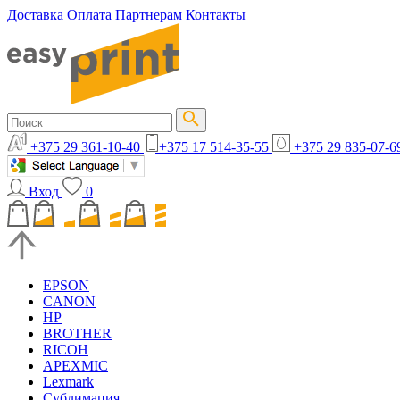
Доставка
Оплата
Партнерам
Контакты
+375 29 361-10-40
+375 17 514-35-55
+375 29 835-07-6
Вход
0
EPSON
CANON
HP
BROTHER
RICOH
APEXMIC
Lexmark
Сублимация