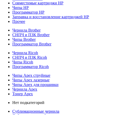
Совместимые картриджи HP
Чипы HP
Программатор HP
Заправка и восстановление картриджей HP
Прочее
Чернила Brother
СНПЧ и ПЗК Brother
Чипы Brother
Программатор Brother
Чернила Ricoh
СНПЧ и ПЗК Ricoh
Чипы Ricoh
Программатор Ricoh
Чипы Apex струйные
Чипы Apex лазерные
Чипы Apex для прошивки
Чернила Apex
Тонер Apex
Нет подкатегорий
Сублимационные чернила