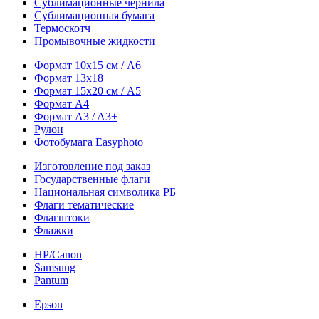
Сублимационные чернила
Сублимационная бумага
Термоскотч
Промывочные жидкости
Формат 10х15 см / A6
Формат 13х18
Формат 15х20 см / A5
Формат А4
Формат A3 / A3+
Рулон
Фотобумага Easyphoto
Изготовление под заказ
Государственные флаги
Национальная символика РБ
Флаги тематические
Флагштоки
Флажки
HP/Canon
Samsung
Pantum
Epson