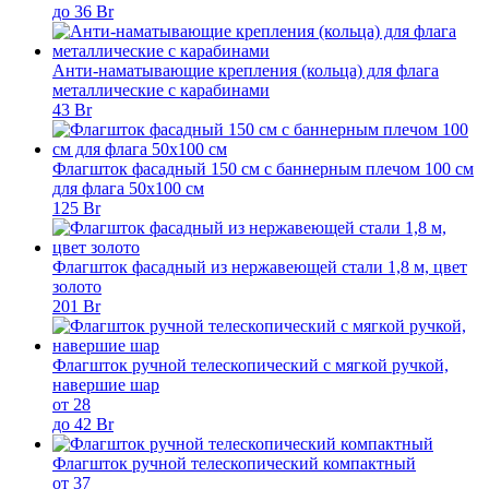
до 36 Br
Анти-наматывающие крепления (кольца) для флага
металлические с карабинами
43 Br
Флагшток фасадный 150 см с баннерным плечом 100 см
для флага 50х100 см
125 Br
Флагшток фасадный из нержавеющей стали 1,8 м, цвет
золото
201 Br
Флагшток ручной телескопический с мягкой ручкой,
навершие шар
от 28
до 42 Br
Флагшток ручной телескопический компактный
от 37