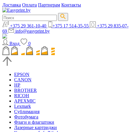
Доставка
Оплата
Партнерам
Контакты
+375 29 361-10-40
+375 17 514-35-55
+375 29 835-07-
69
info@easyprint.by
Вход
0
EPSON
CANON
HP
BROTHER
RICOH
APEXMIC
Lexmark
Сублимация
Фотобумага
Флаги и флагштоки
Лазерные картриджи