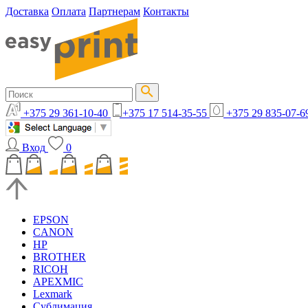
Доставка
Оплата
Партнерам
Контакты
+375 29 361-10-40
+375 17 514-35-55
+375 29 835-07-6
Вход
0
EPSON
CANON
HP
BROTHER
RICOH
APEXMIC
Lexmark
Сублимация