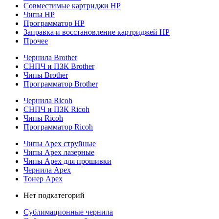
Совместимые картриджи HP
Чипы HP
Программатор HP
Заправка и восстановление картриджей HP
Прочее
Чернила Brother
СНПЧ и ПЗК Brother
Чипы Brother
Программатор Brother
Чернила Ricoh
СНПЧ и ПЗК Ricoh
Чипы Ricoh
Программатор Ricoh
Чипы Apex струйные
Чипы Apex лазерные
Чипы Apex для прошивки
Чернила Apex
Тонер Apex
Нет подкатегорий
Сублимационные чернила