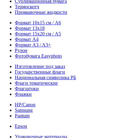
Сублимационная бумага
Термоскотч
Промывочные жидкости
Формат 10х15 см / A6
Формат 13х18
Формат 15х20 см / A5
Формат А4
Формат A3 / A3+
Рулон
Фотобумага Easyphoto
Изготовление под заказ
Государственные флаги
Национальная символика РБ
Флаги тематические
Флагштоки
Флажки
HP/Canon
Samsung
Pantum
Epson
Упаковочные материалы