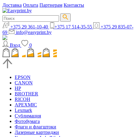
Доставка
Оплата
Партнерам
Контакты
+375 29 361-10-40
+375 17 514-35-55
+375 29 835-07-
69
info@easyprint.by
Вход
0
EPSON
CANON
HP
BROTHER
RICOH
APEXMIC
Lexmark
Сублимация
Фотобумага
Флаги и флагштоки
Лазерные картриджи