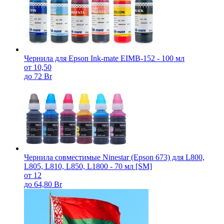
Чернила для Epson Ink-mate EIMB-152 - 100 мл
от 10,50
до 72 Br
Чернила совместимые Ninestar (Epson 673) для L800,
L805, L810, L850, L1800 - 70 мл [SM]
от 12
до 64,80 Br