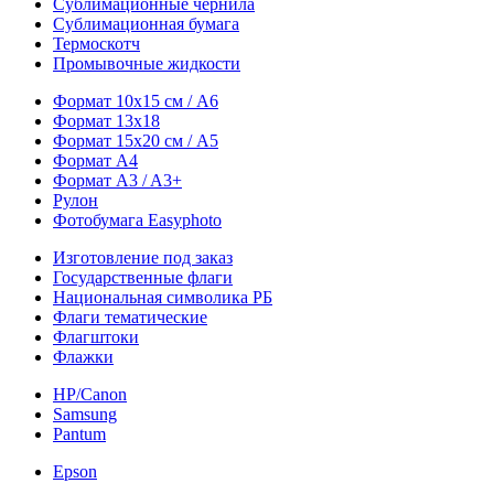
Сублимационные чернила
Сублимационная бумага
Термоскотч
Промывочные жидкости
Формат 10х15 см / A6
Формат 13х18
Формат 15х20 см / A5
Формат А4
Формат A3 / A3+
Рулон
Фотобумага Easyphoto
Изготовление под заказ
Государственные флаги
Национальная символика РБ
Флаги тематические
Флагштоки
Флажки
HP/Canon
Samsung
Pantum
Epson