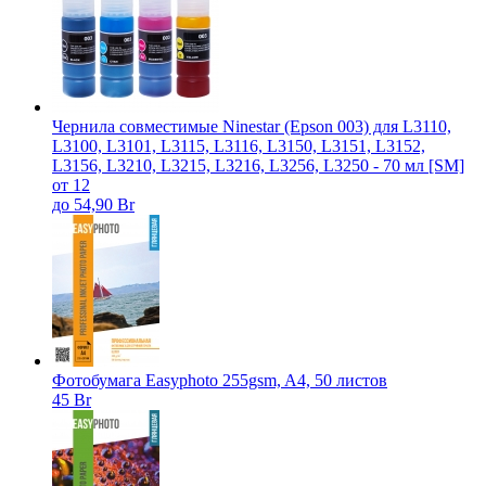
Чернила совместимые Ninestar (Epson 003) для L3110,
L3100, L3101, L3115, L3116, L3150, L3151, L3152,
L3156, L3210, L3215, L3216, L3256, L3250 - 70 мл [SM]
от 12
до 54,90 Br
Фотобумага Easyphoto 255gsm, A4, 50 листов
45 Br