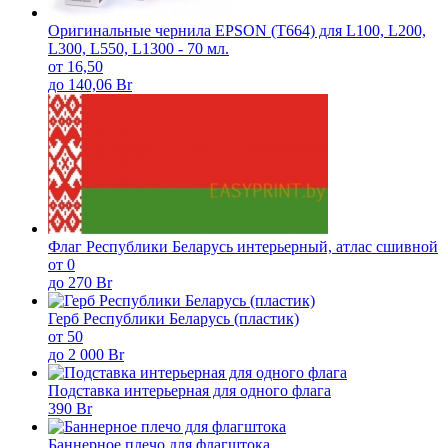
Оригинальные чернила EPSON (T664) для L100, L200,
L300, L550, L1300 - 70 мл.
от 16,50
до 140,06 Br
Флаг Республики Беларусь интерьерный, атлас сшивной
от 0
до 270 Br
Герб Республики Беларусь (пластик)
от 50
до 2 000 Br
Подставка интерьерная для одного флага
390 Br
Баннерное плечо для флагштока