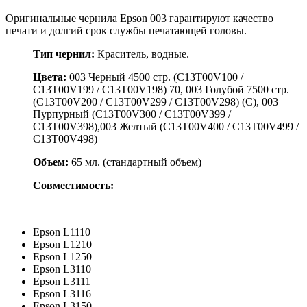
Оригинальные чернила Epson 003 гарантируют качество
печати и долгий срок службы печатающей головы.
Тип чернил:
Краситель, водные.
Цвета:
003 Черный 4500 стр. (C13T00V100 /
C13T00V199 / C13T00V198) 70, 003 Голубой 7500 стр.
(C13T00V200 / C13T00V299 / C13T00V298) (C), 003
Пурпурный (C13T00V300 / C13T00V399 /
C13T00V398),003 Желтый (C13T00V400 / C13T00V499 /
C13T00V498)
Объем:
65 мл. (стандартный объем)
Совместимость:
Epson L1110
Epson L1210
Epson L1250
Epson L3110
Epson L3111
Epson L3116
Epson L3150