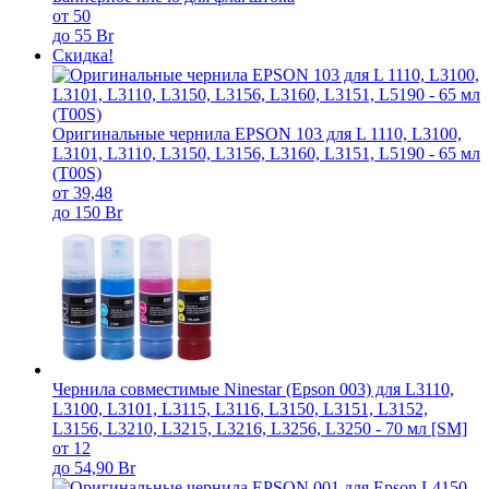
от 50
до 55 Br
Скидка!
Оригинальные чернила EPSON 103 для L 1110, L3100,
L3101, L3110, L3150, L3156, L3160, L3151, L5190 - 65 мл
(T00S)
от 39,48
до 150 Br
Чернила совместимые Ninestar (Epson 003) для L3110,
L3100, L3101, L3115, L3116, L3150, L3151, L3152,
L3156, L3210, L3215, L3216, L3256, L3250 - 70 мл [SM]
от 12
до 54,90 Br