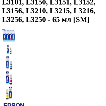
L3101, L3150, L3151, L3152,
L3156, L3210, L3215, L3216,
L3256, L3250 - 65 мл [SM]