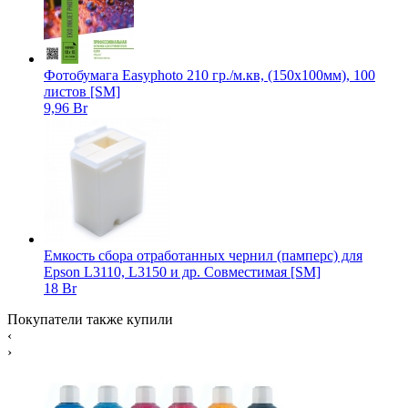
Фотобумага Easyphoto 210 гр./м.кв, (150x100мм), 100
листов [SM]
9,96 Br
Емкость сбора отработанных чернил (памперс) для
Epson L3110, L3150 и др. Совместимая [SM]
18 Br
Покупатели также купили
‹
›