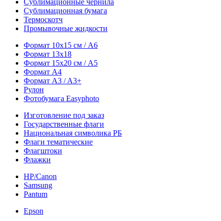
Сублимационные чернила
Сублимационная бумага
Термоскотч
Промывочные жидкости
Формат 10х15 см / A6
Формат 13х18
Формат 15х20 см / A5
Формат А4
Формат A3 / A3+
Рулон
Фотобумага Easyphoto
Изготовление под заказ
Государственные флаги
Национальная символика РБ
Флаги тематические
Флагштоки
Флажки
HP/Canon
Samsung
Pantum
Epson