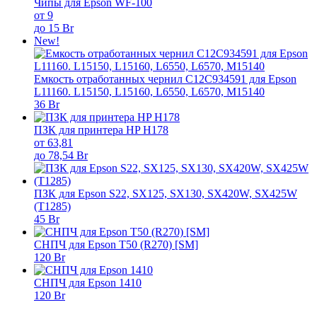
Чипы для Epson WF-100
от 9
до 15 Br
New!
Емкость отработанных чернил C12C934591 для Epson
L11160. L15150, L15160, L6550, L6570, M15140
36 Br
ПЗК для принтера HP H178
от 63,81
до 78,54 Br
ПЗК для Epson S22, SX125, SX130, SX420W, SX425W
(T1285)
45 Br
СНПЧ для Epson T50 (R270) [SM]
120 Br
СНПЧ для Epson 1410
120 Br