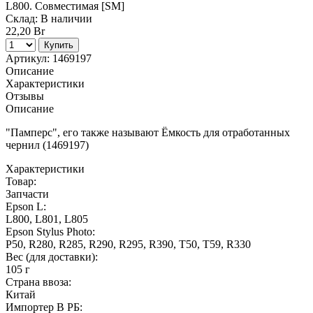
Склад:
В наличии
22,20 Br
Купить
Артикул:
1469197
Описание
Характеристики
Отзывы
Описание
"Памперс", его также называют Ёмкость для отработанных
чернил (1469197)
Характеристики
Товар:
Запчасти
Epson L:
L800, L801, L805
Epson Stylus Photo:
P50, R280, R285, R290, R295, R390, T50, T59, R330
Вес (для доставки):
105 г
Страна ввоза:
Китай
Импортер В РБ: