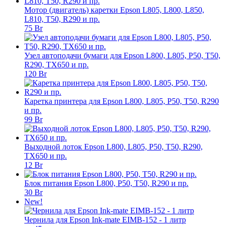
Мотор (двигатель) каретки Epson L805, L800, L850,
L810, T50, R290 и пр.
75 Br
Узел автоподачи бумаги для Epson L800, L805, P50, T50,
R290, TX650 и пр.
120 Br
Каретка принтера для Epson L800, L805, P50, T50, R290
и пр.
99 Br
Выходной лоток Epson L800, L805, P50, T50, R290,
TX650 и пр.
12 Br
Блок питания Epson L800, P50, T50, R290 и пр.
30 Br
New!
Чернила для Epson Ink-mate EIMB-152 - 1 литр