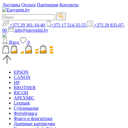
Доставка
Оплата
Партнерам
Контакты
+375 29 361-10-40
+375 17 514-35-55
+375 29 835-07-
69
info@easyprint.by
Вход
0
EPSON
CANON
HP
BROTHER
RICOH
APEXMIC
Lexmark
Сублимация
Фотобумага
Флаги и флагштоки
Лазерные картриджи