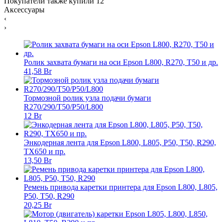
Покупатели также купили
12
Аксессуары
‹
›
Ролик захвата бумаги на оси Epson L800, R270, T50 и др.
41,58 Br
Тормозной ролик узла подачи бумаги
R270/290/T50/P50/L800
12 Br
Энкодерная лента для Epson L800, L805, P50, T50, R290,
TX650 и пр.
13,50 Br
Ремень привода каретки принтера для Epson L800, L805,
P50, T50, R290
20,25 Br