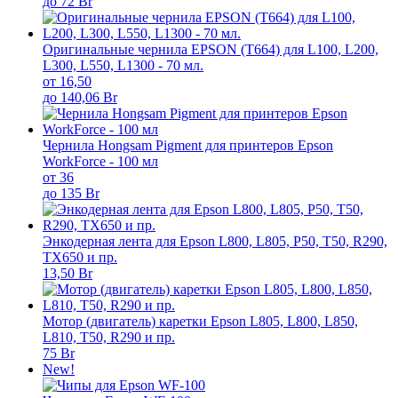
до 72 Br
Оригинальные чернила EPSON (T664) для L100, L200,
L300, L550, L1300 - 70 мл.
от 16,50
до 140,06 Br
Чернила Hongsam Pigment для принтеров Epson
WorkForce - 100 мл
от 36
до 135 Br
Энкодерная лента для Epson L800, L805, P50, T50, R290,
TX650 и пр.
13,50 Br
Мотор (двигатель) каретки Epson L805, L800, L850,
L810, T50, R290 и пр.
75 Br
New!