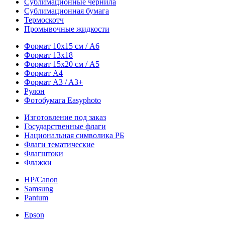
Сублимационные чернила
Сублимационная бумага
Термоскотч
Промывочные жидкости
Формат 10х15 см / A6
Формат 13х18
Формат 15х20 см / A5
Формат А4
Формат A3 / A3+
Рулон
Фотобумага Easyphoto
Изготовление под заказ
Государственные флаги
Национальная символика РБ
Флаги тематические
Флагштоки
Флажки
HP/Canon
Samsung
Pantum
Epson