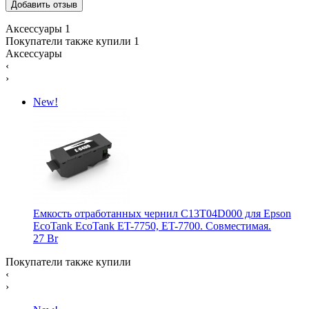
Аксессуары
1
Покупатели также купили
1
Аксессуары
‹
›
New!
Емкость отработанных чернил C13T04D000 для Epson
EcoTank EcoTank ET-7750, ET-7700. Совместимая.
27 Br
Покупатели также купили
‹
›