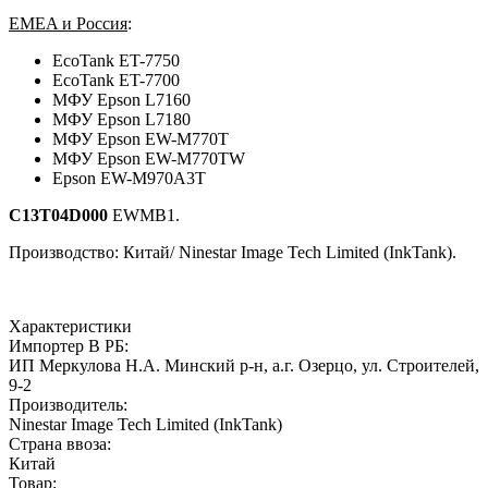
EMEA и Россия
:
EcoTank ET-7750
EcoTank ET-7700
МФУ Epson L7160
МФУ Epson L7180
МФУ Epson EW-M770T
МФУ Epson EW-M770TW
Epson EW-M970A3T
C13T04D000
EWMB1.
Производство: Китай/ Ninestar Image Tech Limited (InkTank).
Характеристики
Импортер В РБ:
ИП Меркулова Н.А. Минский р-н, а.г. Озерцо, ул. Строителей,
9-2
Производитель:
Ninestar Image Tech Limited (InkTank)
Страна ввоза:
Китай
Товар: