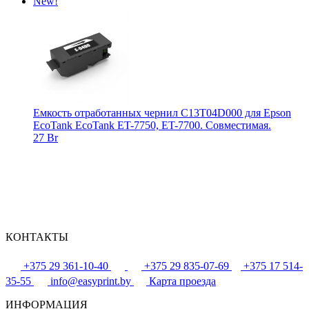
New!
Емкость отработанных чернил C13T04D000 для Epson
EcoTank EcoTank ET-7750, ET-7700. Совместимая.
27 Br
КОНТАКТЫ
+375 29 361-10-40
+375 29 835-07-69
+375 17 514-
35-55
info@easyprint.by
Карта проезда
ИНФОРМАЦИЯ