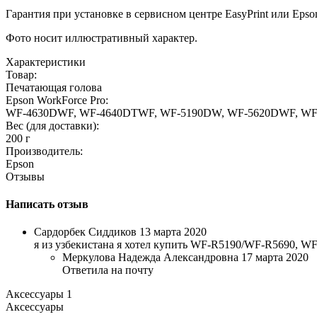
Гарантия при установке в сервисном центре EasyPrint или Epso
Фото носит иллюстративный характер.
Характеристики
Товар:
Печатающая голова
Epson WorkForce Pro:
WF-4630DWF, WF-4640DTWF, WF-5190DW, WF-5620DWF, WF
Вес (для доставки):
200 г
Производитель:
Epson
Отзывы
Написать отзыв
Сардорбек Сиддиков
13 марта 2020
я из узбекистана я хотел купить WF-R5190/WF-R5690, W
Меркулова Надежда Александровна
17 марта 2020
Ответила на почту
Аксессуары
1
Аксессуары