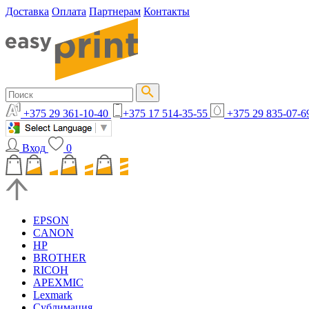
Доставка
Оплата
Партнерам
Контакты
+375 29 361-10-40
+375 17 514-35-55
+375 29 835-07-6
Вход
0
EPSON
CANON
HP
BROTHER
RICOH
APEXMIC
Lexmark
Сублимация