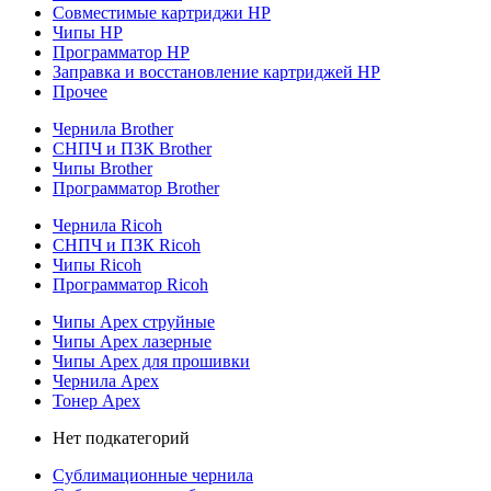
Совместимые картриджи HP
Чипы HP
Программатор HP
Заправка и восстановление картриджей HP
Прочее
Чернила Brother
СНПЧ и ПЗК Brother
Чипы Brother
Программатор Brother
Чернила Ricoh
СНПЧ и ПЗК Ricoh
Чипы Ricoh
Программатор Ricoh
Чипы Apex струйные
Чипы Apex лазерные
Чипы Apex для прошивки
Чернила Apex
Тонер Apex
Нет подкатегорий
Сублимационные чернила