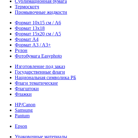
Сублимационная бумага
Термоскотч
Промывочные жидкости
Формат 10х15 см / A6
Формат 13х18
Формат 15х20 см / A5
Формат А4
Формат A3 / A3+
Рулон
Фотобумага Easyphoto
Изготовление под заказ
Государственные флаги
Национальная символика РБ
Флаги тематические
Флагштоки
Флажки
HP/Canon
Samsung
Pantum
Epson
Упаковочные материалы