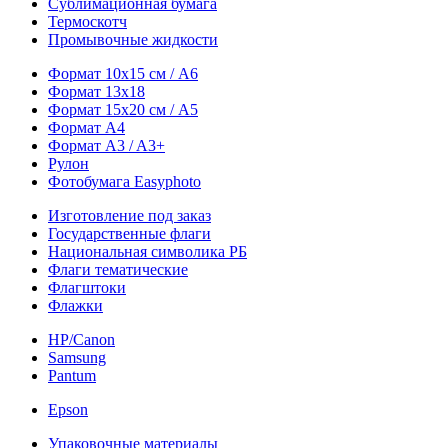
Сублимационная бумага
Термоскотч
Промывочные жидкости
Формат 10х15 см / A6
Формат 13х18
Формат 15х20 см / A5
Формат А4
Формат A3 / A3+
Рулон
Фотобумага Easyphoto
Изготовление под заказ
Государственные флаги
Национальная символика РБ
Флаги тематические
Флагштоки
Флажки
HP/Canon
Samsung
Pantum
Epson
Упаковочные материалы