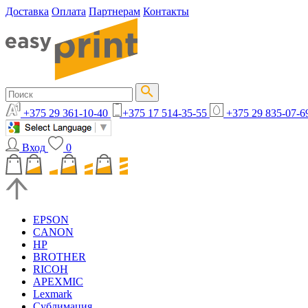
Доставка
Оплата
Партнерам
Контакты
+375 29 361-10-40
+375 17 514-35-55
+375 29 835-07-6
Вход
0
EPSON
CANON
HP
BROTHER
RICOH
APEXMIC
Lexmark
Сублимация