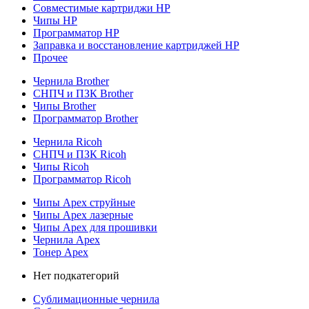
Совместимые картриджи HP
Чипы HP
Программатор HP
Заправка и восстановление картриджей HP
Прочее
Чернила Brother
СНПЧ и ПЗК Brother
Чипы Brother
Программатор Brother
Чернила Ricoh
СНПЧ и ПЗК Ricoh
Чипы Ricoh
Программатор Ricoh
Чипы Apex струйные
Чипы Apex лазерные
Чипы Apex для прошивки
Чернила Apex
Тонер Apex
Нет подкатегорий
Сублимационные чернила