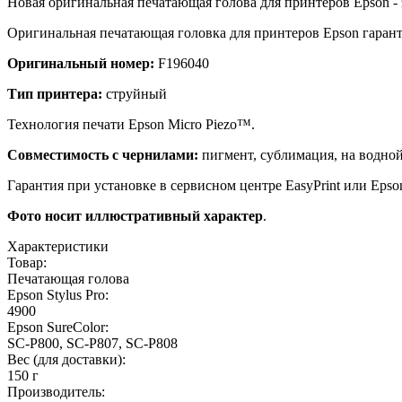
Новая оригинальная печатающая голова для принтеров Epson - 
Оригинальная печатающая головка для принтеров Epson гаран
Оригинальный номер:
F196040
Тип принтера:
струйный
Технология печати Epson Micro Piezo™.
Совместимость с чернилами:
пигмент, сублимация, на водной
Гарантия при установке в сервисном центре EasyPrint или Epso
Фото носит иллюстративный характер
.
Характеристики
Товар:
Печатающая голова
Epson Stylus Pro:
4900
Epson SureColor:
SC-P800, SC-P807, SC-P808
Вес (для доставки):
150 г
Производитель: