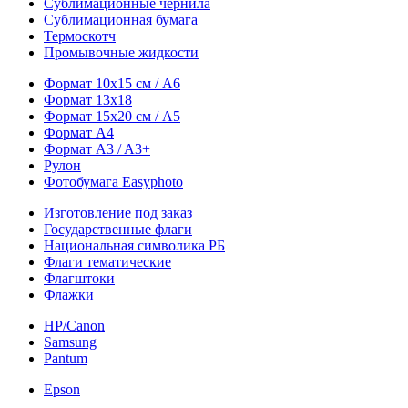
Сублимационные чернила
Сублимационная бумага
Термоскотч
Промывочные жидкости
Формат 10х15 см / A6
Формат 13х18
Формат 15х20 см / A5
Формат А4
Формат A3 / A3+
Рулон
Фотобумага Easyphoto
Изготовление под заказ
Государственные флаги
Национальная символика РБ
Флаги тематические
Флагштоки
Флажки
HP/Canon
Samsung
Pantum
Epson