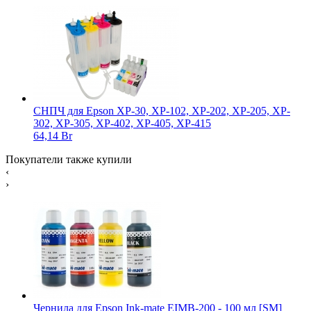
СНПЧ для Epson XP-30, XP-102, XP-202, XP-205, XP-
302, XP-305, XP-402, XP-405, XP-415
64,14 Br
Покупатели также купили
‹
›
Чернила для Epson Ink-mate EIMB-200 - 100 мл [SM]