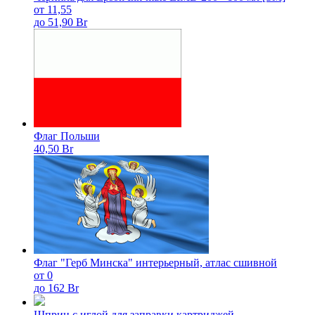
от 11,55
до 51,90 Br
Флаг Польши
40,50 Br
Флаг "Герб Минска" интерьерный, атлас сшивной
от 0
до 162 Br
Шприц с иглой для заправки картриджей.