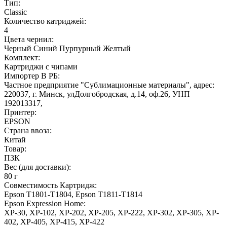
Тип:
Classic
Количество катриджей:
4
Цвета чернил:
Черный
Синий
Пурпурный
Желтый
Комплект:
Картриджи с чипами
Импортер В РБ:
Частное предприятие "Сублимационные материалы", адрес:
220037, г. Минск, улДолгобродская, д.14, оф.26, УНП
192013317,
Принтер:
EPSON
Страна ввоза:
Китай
Товар:
ПЗК
Вес (для доставки):
80 г
Совместимость Картридж:
Epson T1801-T1804, Epson T1811-T1814
Epson Expression Home:
XP-30, XP-102, XP-202, XP-205, XP-222, XP-302, XP-305, XP-
402, XP-405, XP-415, XP-422