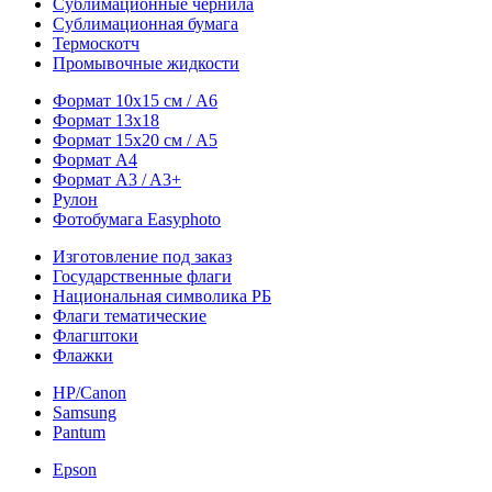
Сублимационные чернила
Сублимационная бумага
Термоскотч
Промывочные жидкости
Формат 10х15 см / A6
Формат 13х18
Формат 15х20 см / A5
Формат А4
Формат A3 / A3+
Рулон
Фотобумага Easyphoto
Изготовление под заказ
Государственные флаги
Национальная символика РБ
Флаги тематические
Флагштоки
Флажки
HP/Canon
Samsung
Pantum
Epson