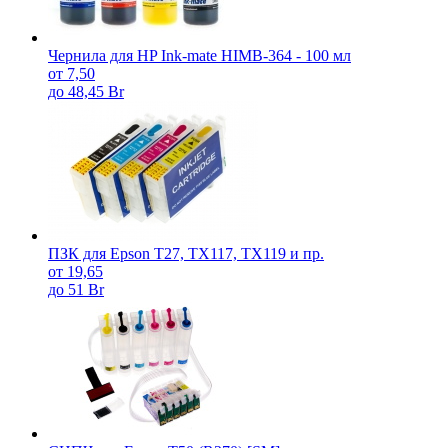
Чернила для HP Ink-mate HIMB-364 - 100 мл
от 7,50
до 48,45 Br
ПЗК для Epson T27, TX117, TX119 и пр.
от 19,65
до 51 Br