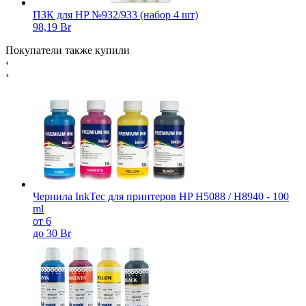
ПЗК для HP №932/933 (набор 4 шт)
98,19 Br
Покупатели также купили
‹
›
Чернила InkTec для принтеров HP H5088 / H8940 - 100
ml
от 6
до 30 Br