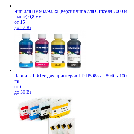
Чип для HP 932/933xl (версия чипа для OfficeJet 7000 и
выше) 0,8 мм
от 15
до 57 Br
Чернила InkTec для принтеров HP H5088 / H8940 - 100
ml
от 6
до 30 Br