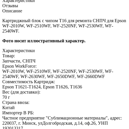
Характеристики
Отзывы
Описание
Картриджный блок с чипом T16 для ремонта СНПЧ для Epson
WF-2010W, WF-2510WF, WF-2520NF, WF-2530WF, WF-
2540WF.
Фото носит иллюстративный характер.
Характеристики
Товар:
Запчасти, СНПЧ
Epson WorkForce:
WF-2010W, WF-2510WF, WF-2520NF, WF-2530WF, WF-
2540WF, WF-2630WF, WF-2650DWF, WF-2660DWF
Совместимость Картридж:
Epson T1621-T1624, Epson T1626, T1636
Вес (для доставки):
70 г
Страна ввоза:
Китай
Импортер В РБ:
Частное предприятие "Сублимационные материалы", адрес:
220037, г. Минск, улДолгобродская, д.14, оф.26, УНП
192013317,