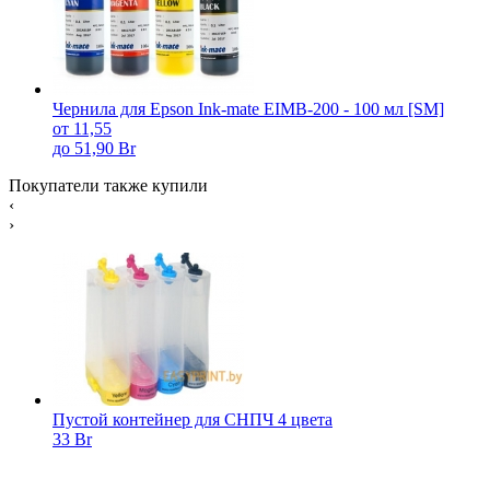
Чернила для Epson Ink-mate EIMB-200 - 100 мл [SM]
от 11,55
до 51,90 Br
Покупатели также купили
‹
›
Пустой контейнер для СНПЧ 4 цвета
33 Br