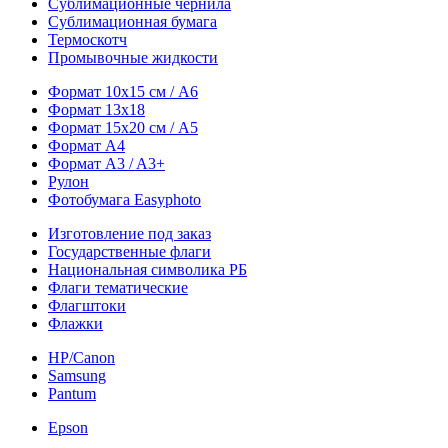
Сублимационные чернила
Сублимационная бумага
Термоскотч
Промывочные жидкости
Формат 10х15 см / A6
Формат 13х18
Формат 15х20 см / A5
Формат А4
Формат A3 / A3+
Рулон
Фотобумага Easyphoto
Изготовление под заказ
Государственные флаги
Национальная символика РБ
Флаги тематические
Флагштоки
Флажки
HP/Canon
Samsung
Pantum
Epson