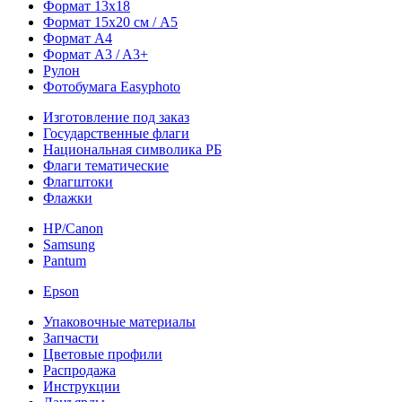
Формат 13х18
Формат 15х20 см / A5
Формат А4
Формат A3 / A3+
Рулон
Фотобумага Easyphoto
Изготовление под заказ
Государственные флаги
Национальная символика РБ
Флаги тематические
Флагштоки
Флажки
HP/Canon
Samsung
Pantum
Epson
Упаковочные материалы
Запчасти
Цветовые профили
Распродажа
Инструкции