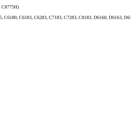
, C8775H)
175, C6180, C6183, C6283, C7183, C7283, C8183, D6160, D6163, D