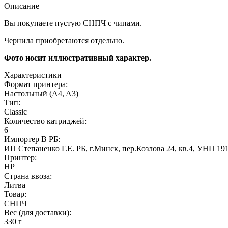
Описание
Вы покупаете пустую СНПЧ с чипами.
Чернила приобретаются отдельно.
Фото
носит
иллюстративный
характер.
Характеристики
Формат принтера:
Настольный (A4, A3)
Тип:
Classic
Количество катриджей:
6
Импортер В РБ:
ИП Степаненко Г.Е. РБ, г.Минск, пер.Козлова 24, кв.4, УНП 19
Принтер:
HP
Страна ввоза:
Литва
Товар:
СНПЧ
Вес (для доставки):
330 г