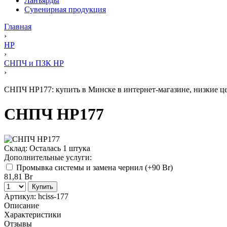
Ланъярды
Сувенирная продукция
Главная
›
HP
›
СНПЧ и ПЗК HP
›
СНПЧ HP177: купить в Минске в интернет-магазине, низкие це
СНПЧ HP177
Склад:
Осталась 1 штука
Дополнительные услуги:
Промывка системы и замена чернил (+
90 Br
)
81,81 Br
Купить
Артикул:
hciss-177
Описание
Характеристики
Отзывы