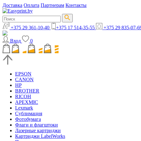
Доставка
Оплата
Партнерам
Контакты
+375 29 361-10-40
+375 17 514-35-55
+375 29 835-07-6
Вход
0
EPSON
CANON
HP
BROTHER
RICOH
APEXMIC
Lexmark
Сублимация
Фотобумага
Флаги и флагштоки
Лазерные картриджи
Картриджи LabelWorks