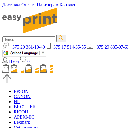
Доставка
Оплата
Партнерам
Контакты
+375 29 361-10-40
+375 17 514-35-55
+375 29 835-07-6
Вход
0
EPSON
CANON
HP
BROTHER
RICOH
APEXMIC
Lexmark
Сублимация