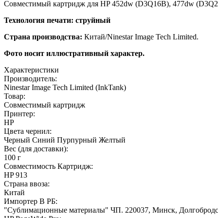
Совместимый картридж для HP 452dw (D3Q16B), 477dw (D3Q2
Технология печати: струйный
Страна производства:
Китай/Ninestar Image Tech Limited.
Фото носит иллюстративный характер.
Характеристики
Производитель:
Ninestar Image Tech Limited (InkTank)
Товар:
Совместимый картридж
Принтер:
HP
Цвета чернил:
Черный
Синий
Пурпурный
Желтый
Вес (для доставки):
100 г
Совместимость Картридж:
HP 913
Страна ввоза:
Китай
Импортер В РБ:
"Сублимационные материалы" ЧП. 220037, Минск, Долгобродс