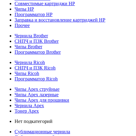
Совместимые картриджи HP
Чипы HP
Программатор HP
Заправка и восстановление картриджей HP
Прочее
Чернила Brother
СНПЧ и ПЗК Brother
Чипы Brother
Программатор Brother
Чернила Ricoh
СНПЧ и ПЗК Ricoh
Чипы Ricoh
Программатор Ricoh
Чипы Apex струйные
Чипы Apex лазерные
Чипы Apex для прошивки
Чернила Apex
Тонер Apex
Нет подкатегорий
Сублимационные чернила