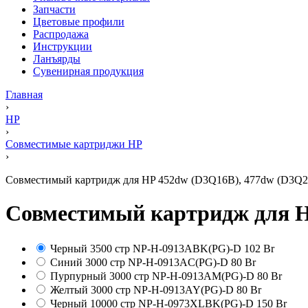
Запчасти
Цветовые профили
Распродажа
Инструкции
Ланъярды
Сувенирная продукция
Главная
›
HP
›
Совместимые картриджи HP
›
Совместимый картридж для HP 452dw (D3Q16B), 477dw (D3Q20B)
Совместимый картридж для HP
Черный 3500 стр
NP-H-0913ABK(PG)-D
102 Br
Синий 3000 стр
NP-H-0913AC(PG)-D
80 Br
Пурпурный 3000 стр
NP-H-0913AM(PG)-D
80 Br
Желтый 3000 стр
NP-H-0913AY(PG)-D
80 Br
Черный 10000 стр
NP-H-0973XLBK(PG)-D
150 Br