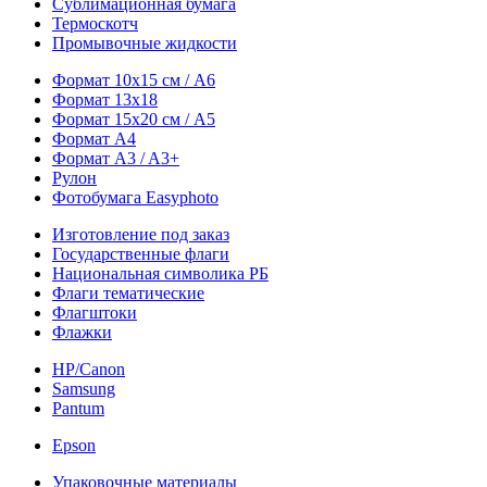
Сублимационная бумага
Термоскотч
Промывочные жидкости
Формат 10х15 см / A6
Формат 13х18
Формат 15х20 см / A5
Формат А4
Формат A3 / A3+
Рулон
Фотобумага Easyphoto
Изготовление под заказ
Государственные флаги
Национальная символика РБ
Флаги тематические
Флагштоки
Флажки
HP/Canon
Samsung
Pantum
Epson
Упаковочные материалы