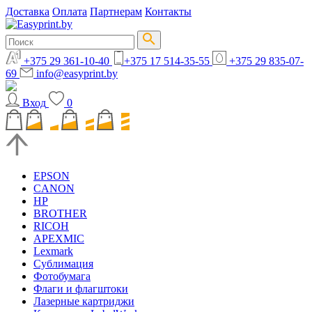
Доставка
Оплата
Партнерам
Контакты
+375 29 361-10-40
+375 17 514-35-55
+375 29 835-07-
69
info@easyprint.by
Вход
0
EPSON
CANON
HP
BROTHER
RICOH
APEXMIC
Lexmark
Сублимация
Фотобумага
Флаги и флагштоки
Лазерные картриджи