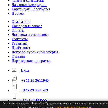
Флаги и флагштоки
Лазерные картриджи
Картриджи LabelWorks
Прочее
О магазине
Как сделать заказ?
Оплата
Доставка и самовывоз
Контакты
Гарантии
Прайс лист
Договор публичной оферты
Отзывы
Партнерская программа
Вход
+375 29 3611040
+375 29 8350769
+375 17 5143555
Этот сайт использует файлы cookie. Продолжая использовать наш сайт, вы соглашаетесь с
использованием cookie-файлов.
Политика конфиденциальности
.