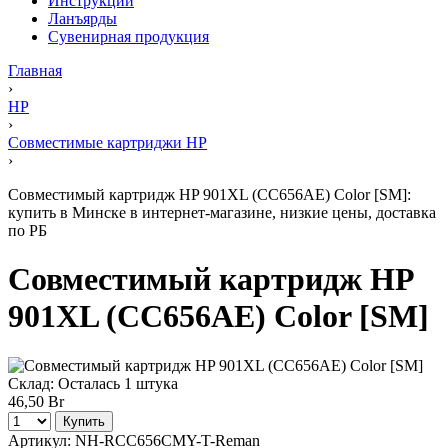
Инструкции
Ланъярды
Сувенирная продукция
Главная
›
HP
›
Совместимые картриджи HP
›
Совместимый картридж HP 901XL (CC656AE) Color [SM]:
купить в Минске в интернет-магазине, низкие цены, доставка
по РБ
Совместимый картридж HP
901XL (CC656AE) Color [SM]
Склад:
Осталась 1 штука
46,50 Br
Купить
Артикул:
NH-RCC656CMY-T-Reman