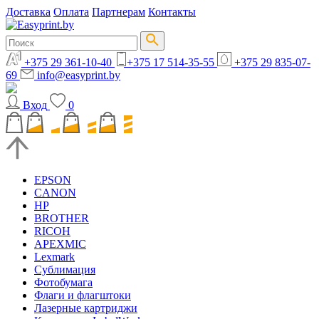
Доставка
Оплата
Партнерам
Контакты
+375 29 361-10-40
+375 17 514-35-55
+375 29 835-07-
69
info@easyprint.by
Вход
0
EPSON
CANON
HP
BROTHER
RICOH
APEXMIC
Lexmark
Сублимация
Фотобумага
Флаги и флагштоки
Лазерные картриджи