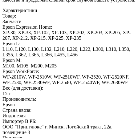
Характеристики
Товар:
Запчасти
Epson Expression Home:
XP-30, XP-33, XP-102, XP-103, XP-202, XP-203, XP-205, XP-
207, XP-212, XP-215, XP-225, XP-235
Epson L:
L110, L120, L130, L132, L210, L220, L222, L300, L310, L350,
L355, L362, L365, L366, L455, L456
Epson M:
M100, M105, M200, M205
Epson WorkForce:
WF-2010W, WF-2510W, WF-2510WF, WF-2520, WF-2520NF,
WF-2530, WF-2530WF, WF-2540, WF-2540WF, WF-2630WF
Вес (для доставки):
15 г
Производитель:
Epson
Страна ввоза:
Индонезия
Импортер В РБ:
ООО "Принтлюкс" г. Минск, Логойский тракт, 22a,
помещение 3
Принтер: