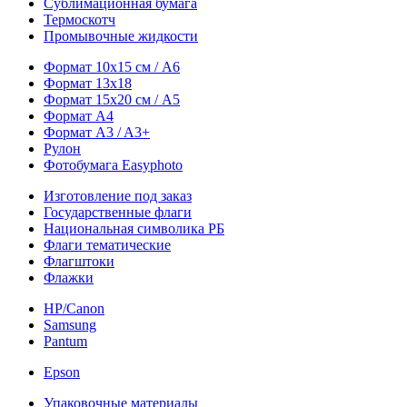
Сублимационная бумага
Термоскотч
Промывочные жидкости
Формат 10х15 см / A6
Формат 13х18
Формат 15х20 см / A5
Формат А4
Формат A3 / A3+
Рулон
Фотобумага Easyphoto
Изготовление под заказ
Государственные флаги
Национальная символика РБ
Флаги тематические
Флагштоки
Флажки
HP/Canon
Samsung
Pantum
Epson
Упаковочные материалы