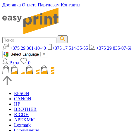
Доставка
Оплата
Партнерам
Контакты
+375 29 361-10-40
+375 17 514-35-55
+375 29 835-07-6
Вход
0
EPSON
CANON
HP
BROTHER
RICOH
APEXMIC
Lexmark
Сублимация