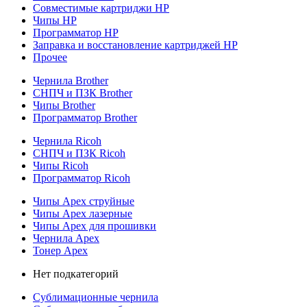
Совместимые картриджи HP
Чипы HP
Программатор HP
Заправка и восстановление картриджей HP
Прочее
Чернила Brother
СНПЧ и ПЗК Brother
Чипы Brother
Программатор Brother
Чернила Ricoh
СНПЧ и ПЗК Ricoh
Чипы Ricoh
Программатор Ricoh
Чипы Apex струйные
Чипы Apex лазерные
Чипы Apex для прошивки
Чернила Apex
Тонер Apex
Нет подкатегорий
Сублимационные чернила