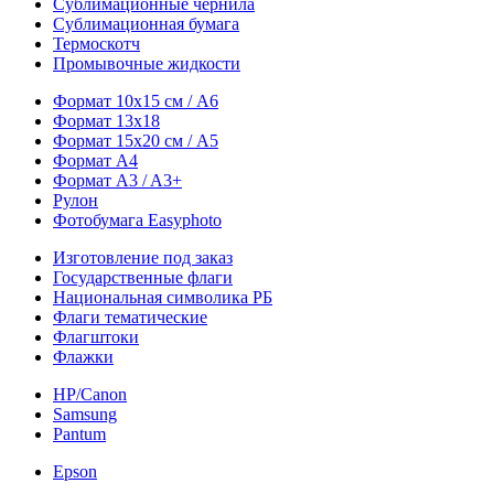
Сублимационные чернила
Сублимационная бумага
Термоскотч
Промывочные жидкости
Формат 10х15 см / A6
Формат 13х18
Формат 15х20 см / A5
Формат А4
Формат A3 / A3+
Рулон
Фотобумага Easyphoto
Изготовление под заказ
Государственные флаги
Национальная символика РБ
Флаги тематические
Флагштоки
Флажки
HP/Canon
Samsung
Pantum
Epson