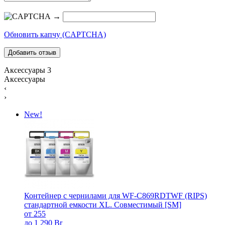
→
Обновить капчу (CAPTCHA)
Аксессуары
3
Аксессуары
‹
›
New!
Контейнер с чернилами для WF-C869RDTWF (RIPS)
стандартной емкости XL. Совместимый [SM]
от 255
до 1 290 Br