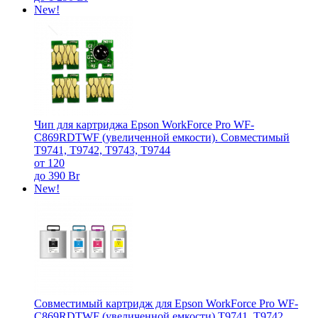
New!
Чип для картриджа Epson WorkForce Pro WF-
C869RDTWF (увеличенной емкости). Совместимый
T9741, T9742, T9743, T9744
от 120
до 390 Br
New!
Совместимый картридж для Epson WorkForce Pro WF-
C869RDTWF (увеличенной емкости) T9741, T9742,