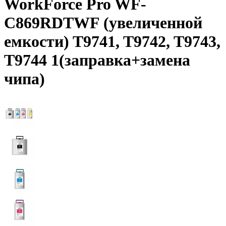
WorkForce Pro WF-
C869RDTWF (увеличенной
емкости) T9741, T9742, T9743,
T9744 1(заправка+замена
чипа)