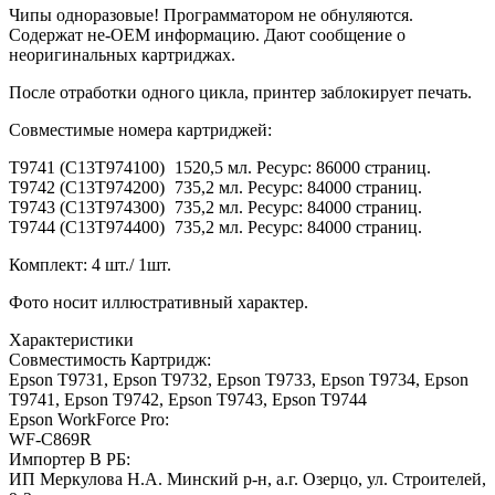
Чипы одноразовые! Программатором не обнуляются.
Содержат не-OEM информацию. Дают сообщение о
неоригинальных картриджах.
После отработки одного цикла, принтер заблокирует печать.
Совместимые номера картриджей:
T9741 (C13T974100)
1520,5 мл. Ресурс: 86000 страниц.
T9742 (C13T974200)
735,2 мл. Ресурс: 84000 страниц.
T9743 (C13T974300)
735,2 мл. Ресурс: 84000 страниц.
T9744 (C13T974400)
735,2 мл. Ресурс: 84000 страниц.
Комплект: 4 шт./ 1шт.
Фото носит иллюстративный характер.
Характеристики
Совместимость Картридж:
Epson T9731, Epson T9732, Epson T9733, Epson T9734, Epson
T9741, Epson T9742, Epson T9743, Epson T9744
Epson WorkForce Pro:
WF-C869R
Импортер В РБ:
ИП Меркулова Н.А. Минский р-н, а.г. Озерцо, ул. Строителей,