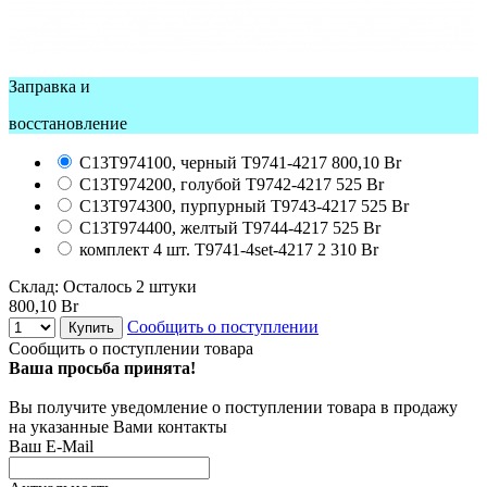
Заправка и
восстановление
C13T974100, черный
T9741-4217
800,10 Br
C13T974200, голубой
T9742-4217
525 Br
C13T974300, пурпурный
T9743-4217
525 Br
C13T974400, желтый
T9744-4217
525 Br
комплект 4 шт.
T9741-4set-4217
2 310 Br
Склад:
Осталось 2 штуки
800,10 Br
Сообщить о поступлении
Купить
Сообщить о поступлении товара
Ваша просьба принята!
Вы получите уведомление о поступлении товара в продажу
на указанные Вами контакты
Ваш E-Mail