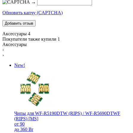
→
Обновить капчу (CAPTCHA)
Аксессуары
4
Покупатели также купили
1
Аксессуары
‹
›
New!
Чипы для WF-R5190DTW (RIPS) / WF-R5690DTWF
(RIPS) [MS]
от 90
до 360 Br