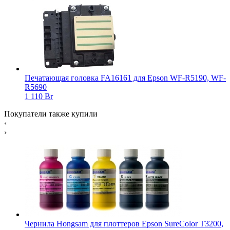
Печатающая головка FA16161 для Epson WF-R5190, WF-
R5690
1 110 Br
Покупатели также купили
‹
›
Чернила Hongsam для плоттеров Epson SureColor T3200,