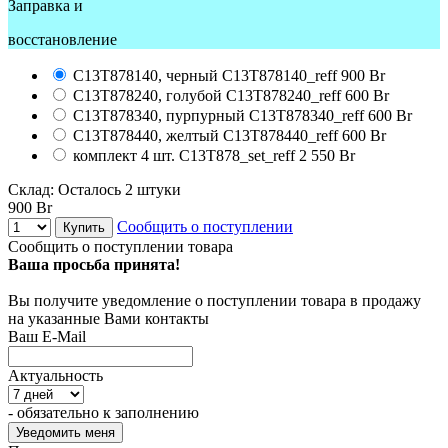
Заправка и
восстановление
C13T878140, черный
C13T878140_reff
900 Br
C13T878240, голубой
C13T878240_reff
600 Br
C13T878340, пурпурный
C13T878340_reff
600 Br
C13T878440, желтый
C13T878440_reff
600 Br
комплект 4 шт.
C13T878_set_reff
2 550 Br
Склад:
Осталось 2 штуки
900 Br
Сообщить о поступлении
Купить
Сообщить о поступлении товара
Ваша просьба принята!
Вы получите уведомление о поступлении товара в продажу
на указанные Вами контакты
Ваш E-Mail
Актуальность
- обязательно к заполнению