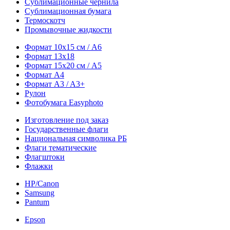
Сублимационные чернила
Сублимационная бумага
Термоскотч
Промывочные жидкости
Формат 10х15 см / A6
Формат 13х18
Формат 15х20 см / A5
Формат А4
Формат A3 / A3+
Рулон
Фотобумага Easyphoto
Изготовление под заказ
Государственные флаги
Национальная символика РБ
Флаги тематические
Флагштоки
Флажки
HP/Canon
Samsung
Pantum
Epson