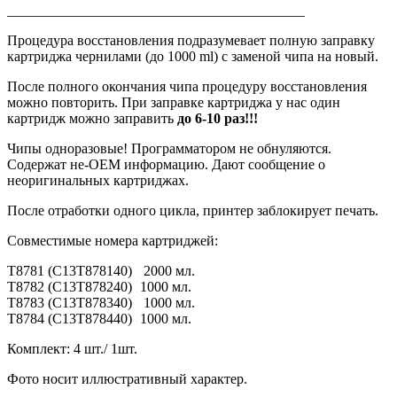
__________________________________________
Процедура восстановления подразумевает полную заправку
картриджа чернилами (до 1000 ml) с заменой чипа на новый.
После полного окончания чипа процедуру восстановления
можно повторить. При заправке картриджа у нас один
картридж можно заправить
до 6-10 раз!!!
Чипы одноразовые! Программатором не обнуляются.
Содержат не-OEM информацию. Дают сообщение о
неоригинальных картриджах.
После отработки одного цикла, принтер заблокирует печать.
Совместимые номера картриджей:
T8781 (C13T878140)
2000 мл.
T8782 (C13T878240)
1000 мл.
T8783 (C13T878340)
1000 мл.
T8784 (C13T878440)
1000 мл.
Комплект: 4 шт./ 1шт.
Фото носит иллюстративный характер.