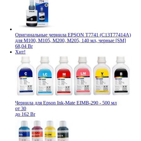
Оригинальные чернила EPSON T7741 (C13T77414A)
для M100, M105, M200, M205, 140 мл, черные [SM]
68,04 Br
Хит!
Чернила для Epson Ink-Mate EIMB-290 - 500 мл
от 30
до 162 Br