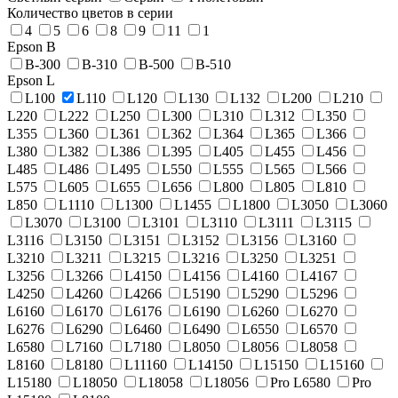
Количество цветов в серии
4
5
6
8
9
11
1
Epson B
B-300
B-310
B-500
B-510
Epson L
L100
L110
L120
L130
L132
L200
L210
L220
L222
L250
L300
L310
L312
L350
L355
L360
L361
L362
L364
L365
L366
L380
L382
L386
L395
L405
L455
L456
L485
L486
L495
L550
L555
L565
L566
L575
L605
L655
L656
L800
L805
L810
L850
L1110
L1300
L1455
L1800
L3050
L3060
L3070
L3100
L3101
L3110
L3111
L3115
L3116
L3150
L3151
L3152
L3156
L3160
L3210
L3211
L3215
L3216
L3250
L3251
L3256
L3266
L4150
L4156
L4160
L4167
L4250
L4260
L4266
L5190
L5290
L5296
L6160
L6170
L6176
L6190
L6260
L6270
L6276
L6290
L6460
L6490
L6550
L6570
L6580
L7160
L7180
L8050
L8056
L8058
L8160
L8180
L11160
L14150
L15150
L15160
L15180
L18050
L18058
L18056
Pro L6580
Pro