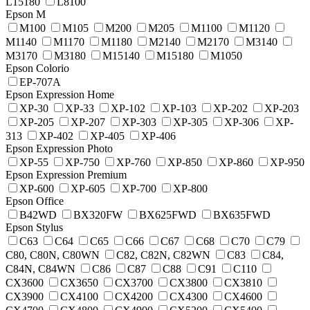
L15180
L8100
Epson M
M100
M105
M200
M205
M1100
M1120
M1140
M1170
M1180
M2140
M2170
M3140
M3170
M3180
M15140
M15180
M1050
Epson Colorio
EP-707A
Epson Expression Home
XP-30
XP-33
XP-102
XP-103
XP-202
XP-203
XP-205
XP-207
XP-303
XP-305
XP-306
XP-
313
XP-402
XP-405
XP-406
Epson Expression Photo
XP-55
XP-750
XP-760
XP-850
XP-860
XP-950
Epson Expression Premium
XP-600
XP-605
XP-700
XP-800
Epson Office
B42WD
BX320FW
BX625FWD
BX635FWD
Epson Stylus
C63
C64
C65
C66
C67
C68
C70
C79
C80, C80N, C80WN
C82, C82N, C82WN
C83
C84,
C84N, C84WN
C86
C87
C88
C91
C110
CX3600
CX3650
CX3700
CX3800
CX3810
CX3900
CX4100
CX4200
CX4300
CX4600