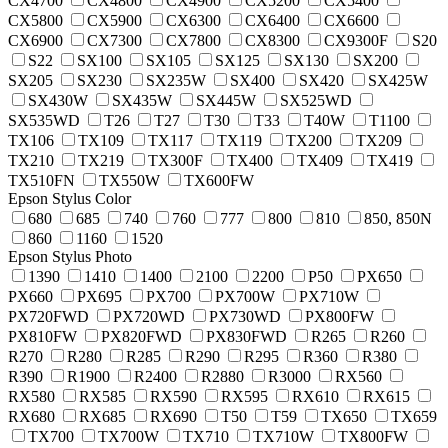
CX4700
CX4800
CX4900
CX5200
CX5400
CX5800
CX5900
CX6300
CX6400
CX6600
CX6900
CX7300
CX7800
CX8300
CX9300F
S20
S22
SX100
SX105
SX125
SX130
SX200
SX205
SX230
SX235W
SX400
SX420
SX425W
SX430W
SX435W
SX445W
SX525WD
SX535WD
T26
T27
T30
T33
T40W
T1100
TX106
TX109
TX117
TX119
TX200
TX209
TX210
TX219
TX300F
TX400
TX409
TX419
TX510FN
TX550W
TX600FW
Epson Stylus Color
680
685
740
760
777
800
810
850, 850N
860
1160
1520
Epson Stylus Photo
1390
1410
1400
2100
2200
P50
PX650
PX660
PX695
PX700
PX700W
PX710W
PX720FWD
PX720WD
PX730WD
PX800FW
PX810FW
PX820FWD
PX830FWD
R265
R260
R270
R280
R285
R290
R295
R360
R380
R390
R1900
R2400
R2880
R3000
RX560
RX580
RX585
RX590
RX595
RX610
RX615
RX680
RX685
RX690
T50
T59
TX650
TX659
TX700
TX700W
TX710
TX710W
TX800FW