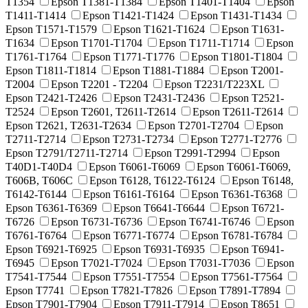
T1354
Epson T1381-T1384
Epson T1401-T1404
Epson
T1411-T1414
Epson T1421-T1424
Epson T1431-T1434
Epson T1571-T1579
Epson T1621-T1624
Epson T1631-
T1634
Epson T1701-T1704
Epson T1711-T1714
Epson
T1761-T1764
Epson T1771-T1776
Epson T1801-T1804
Epson T1811-T1814
Epson T1881-T1884
Epson T2001-
T2004
Epson T2201 - T2204
Epson T2231/T223XL
Epson T2421-T2426
Epson T2431-T2436
Epson T2521-
T2524
Epson T2601, T2611-T2614
Epson T2611-T2614
Epson T2621, T2631-T2634
Epson T2701-T2704
Epson
T2711-T2714
Epson T2731-T2734
Epson T2771-T2776
Epson T2791/T2711-T2714
Epson T2991-T2994
Epson
T40D1-T40D4
Epson T6061-T6069
Epson T6061-T6069,
T606B, T606C
Epson T6128, T6122-T6124
Epson T6148,
T6142-T6144
Epson T6161-T6164
Epson T6361-T6368
Epson T6361-T6369
Epson T6641-T6644
Epson T6721-
T6726
Epson T6731-T6736
Epson T6741-T6746
Epson
T6761-T6764
Epson T6771-T6774
Epson T6781-T6784
Epson T6921-T6925
Epson T6931-T6935
Epson T6941-
T6945
Epson T7021-T7024
Epson T7031-T7036
Epson
T7541-T7544
Epson T7551-T7554
Epson T7561-T7564
Epson T7741
Epson T7821-T7826
Epson T7891-T7894
Epson T7901-T7904
Epson T7911-T7914
Epson T8651