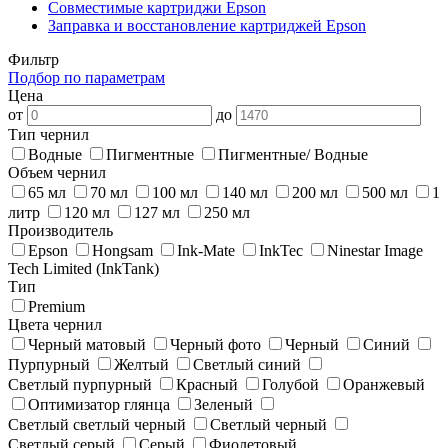
Совместимые картриджи Epson
Заправка и восстановление картриджей Epson
Фильтр
Подбор по параметрам
Цена
от
до
Тип чернил
Водные
Пигментные
Пигментные/ Водные
Объем чернил
65 мл
70 мл
100 мл
140 мл
200 мл
500 мл
1
литр
120 мл
127 мл
250 мл
Производитель
Epson
Hongsam
Ink-Mate
InkTec
Ninestar Image
Tech Limited (InkTank)
Тип
Premium
Цвета чернил
Черный матовый
Черный фото
Черный
Синий
Пурпурный
Желтый
Светлый синий
Светлый пурпурный
Красный
Голубой
Оранжевый
Оптимизатор глянца
Зеленый
Светлый светлый черный
Светлый черный
Светлый серый
Серый
Фиолетовый