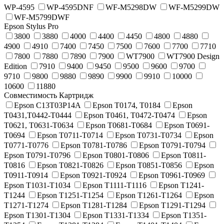
WP-4595
WP-4595DNF
WF-M5298DW
WF-M5299DW
WF-M5799DWF
Epson Stylus Pro
3800
3880
4000
4400
4450
4800
4880
4900
4910
7400
7450
7500
7600
7700
7710
7800
7880
7890
7900
WT7900
WT7900 Design
Edition
7910
9400
9450
9500
9600
9700
9710
9800
9880
9890
9900
9910
10000
10600
11880
Совместимость Картридж
Epson C13T03P14A
Epson T0174, T0184
Epson
T0431,T0442-T0444
Epson T0461, T0472-T0474
Epson
T0621, T0631-T0634
Epson T0681-T0684
Epson T0691-
T0694
Epson T0711-T0714
Epson T0731-T0734
Epson
T0771-T0776
Epson T0781-T0786
Epson T0791-T0794
Epson T0791-T0796
Epson T0801-T0806
Epson T0811-
T0816
Epson T0821-T0826
Epson T0851-T0856
Epson
T0911-T0914
Epson T0921-T0924
Epson T0961-T0969
Epson T1031-T1034
Epson T1111-T1116
Epson T1241-
T1244
Epson T1251-T1254
Epson T1261-T1264
Epson
T1271-T1274
Epson T1281-T1284
Epson T1291-T1294
Epson T1301-T1304
Epson T1331-T1334
Epson T1351-