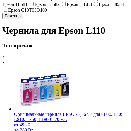
Epson T8581
Epson T8582
Epson T8583
Epson T8584
Epson C13T03Q100
Чернила для Epson L110
Топ продаж
‹
›
Оригинальные чернила EPSON (T673) для L800, L805,
L810, L850, L1800 - 70 мл.
от 49,20
до 288 Br