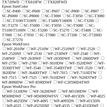
TX720WD
TX810FW
TX820FWD
Epson SureColor
SC-P400
SC-P600
SC-P607
SC-P800
SC-P807
SC-P6000
SC-P8000
SC-T3000
SC-T3050
SC-T3080
SC-T3100/T3100N
SC-T3400/T3400N
SC-T3200
SC-T3270
SC-T5000
SC-T5050
SC-T5080
SC-
T5100/T5100N
SC-T5200
SC-T5270
SC-T5400
SC-
T7000
SC-T7050
SC-T7080
SC-T7200
SC-T7200D
SC-T7270
Epson WorkForce
WF-2010W
WF-2510W
WF-2510WF
WF-2520
WF-2520NF
WF-2530
WF-2530WF
WF-2540
WF-
2540WF
WF-2630WF
WF-2650DWF
WF-2660DWF
WF-2750
WF-2760
WF-3010DW
WF-3520DWF
WF-
3530DTWF
WF-3540
WF-3540DTWF
WF-3520
WF-
3620DW
WF-3640DTWF
WF-7015
WF-7110DTW
WF-7515
WF-7525
WF-7610DWF
WF-7620DTWF
WF-8090DW
WF-8590DWF
WF-C20590D4TWF
Epson WorkForce Pro
WF-5110DW
WF-5620DWF
WF-M5190DW
WF-
M5690DWF
WF-M5690DWFSV
WP-4015DN
WP-4025
WP-4025DW
WP-4095
WP-4095DN
WP-4515DN
WP-4525
WP-4525DNF
WP-4535
WP-4535DWF