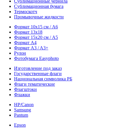
Сублимационные чернила
Сублимационная бумага
Термоскотч
Промывочные жидкости
Формат 10х15 см / A6
Формат 13х18
Формат 15х20 см / A5
Формат А4
Формат A3 / A3+
Рулон
Фотобумага Easyphoto
Изготовление под заказ
Государственные флаги
Национальная символика РБ
Флаги тематические
Флагштоки
Флажки
HP/Canon
Samsung
Pantum
Epson