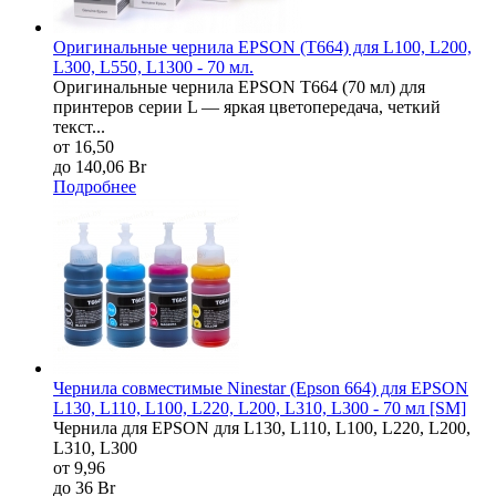
Оригинальные чернила EPSON (T664) для L100, L200,
L300, L550, L1300 - 70 мл.
Оригинальные чернила EPSON T664 (70 мл) для
принтеров серии L — яркая цветопередача, четкий
текст...
от 16,50
до 140,06 Br
Подробнее
Чернила совместимые Ninestar (Epson 664) для EPSON
L130, L110, L100, L220, L200, L310, L300 - 70 мл [SM]
Чернила для EPSON для L130, L110, L100, L220, L200,
L310, L300
от 9,96
до 36 Br