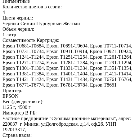
Пигментные
Количество цветов в серии:
4
Цвета чернил:
Черный
Синий
Пурпурный
Желтый
Объем чернил:
1 литр
Совместимость Картридж:
Epson T0681-T0684, Epson T0691-T0694, Epson T0711-T0714,
Epson T0731-T0734, Epson T0911-T0914, Epson T0921-T0924,
Epson T1241-T1244, Epson T1251-T1254, Epson T1261-T1264,
Epson T1271-T1274, Epson T1281-T1284, Epson T1291-T1294,
Epson T1301-T1304, Epson T1331-T1334, Epson T1351-T1354,
Epson T1381-T1384, Epson T1401-T1404, Epson T1411-T1414,
Epson T1421-T1424, Epson T1431-T1434, Epson T6761-T6764,
Epson T6771-T6774, Epson T6781-T6784, Epson T8651
Принтер:
EPSON
Вес (для доставки):
1125 г, 4500 г
Импортер В РБ:
Частное предприятие "Сублимационные материалы", адрес:
220037, г. Минск, улДолгобродская, д.14, оф.26, УНП
192013317,
Страна ввоза: