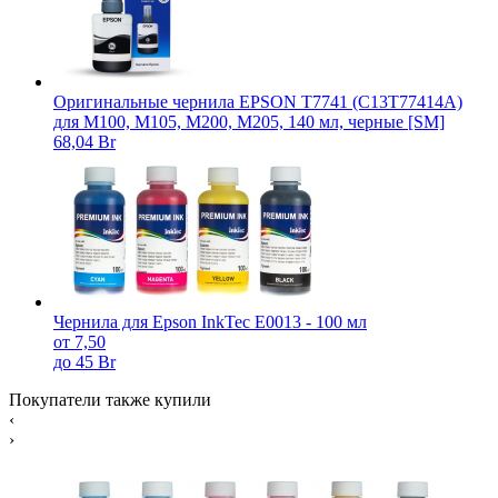
Оригинальные чернила EPSON T7741 (C13T77414A)
для M100, M105, M200, M205, 140 мл, черные [SM]
68,04 Br
Чернила для Epson InkTec E0013 - 100 мл
от 7,50
до 45 Br
Покупатели также купили
‹
›