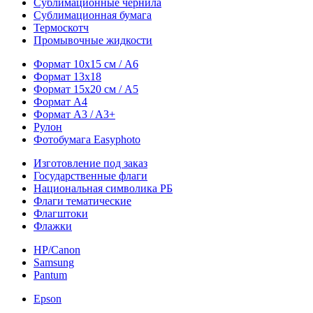
Сублимационные чернила
Сублимационная бумага
Термоскотч
Промывочные жидкости
Формат 10х15 см / A6
Формат 13х18
Формат 15х20 см / A5
Формат А4
Формат A3 / A3+
Рулон
Фотобумага Easyphoto
Изготовление под заказ
Государственные флаги
Национальная символика РБ
Флаги тематические
Флагштоки
Флажки
HP/Canon
Samsung
Pantum
Epson