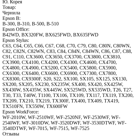
Ю. Корея
Товар:
Чернила
Epson B:
B-300, B-310, B-500, B-510
Epson Office:
B42WD, BX320FW, BX625FWD, BX635FWD
Epson Stylus:
C63, C64, C65, C66, C67, C68, C70, C79, C80, C80N, C80WN,
C82, C82N, C82WN, C83, C84, C84N, C84WN, C86, C87, C88,
C91, C110, CX3600, CX3650, CX3700, CX3800, CX3810,
CX3900, CX4100, CX4200, CX4300, CX4600, CX4700,
CX4800, CX4900, CX5200, CX5400, CX5800, CX5900,
CX6300, CX6400, CX6600, CX6900, CX7300, CX7800,
CX8300, CX9300F, S20, S22, SX100, SX105, SX125, SX130,
SX200, SX205, SX230, SX235W, SX400, SX420, SX425W,
SX430W, SX435W, SX445W, SX525WD, SX535WD, T26, T27,
T30, T33, T40W, T1100, TX106, TX109, TX117, TX119, TX200,
TX209, TX210, TX219, TX300F, TX400, TX409, TX419,
TX510FN, TX550W, TX600FW
Epson WorkForce:
WF-2010W, WF-2510WF, WF-2520NF, WF-2530WF, WF-
2540WF, WF-3010DW, WF-3520DWF, WF-3530DTWF, WF-
3540DTWF, WF-7015, WF-7515, WF-7525
Отзывы