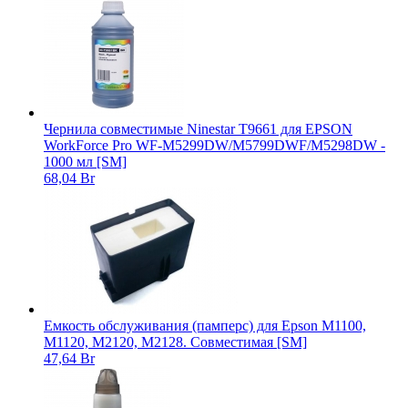
Чернила совместимые Ninestar T9661 для EPSON
WorkForce Pro WF-M5299DW/M5799DWF/M5298DW -
1000 мл [SM]
68,04 Br
Емкость обслуживания (памперс) для Epson M1100,
M1120, M2120, M2128. Совместимая [SM]
47,64 Br