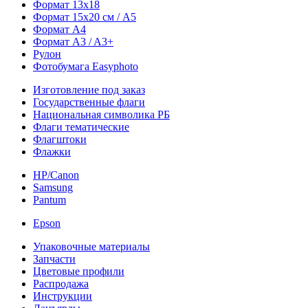
Формат 13х18
Формат 15х20 см / A5
Формат А4
Формат A3 / A3+
Рулон
Фотобумага Easyphoto
Изготовление под заказ
Государственные флаги
Национальная символика РБ
Флаги тематические
Флагштоки
Флажки
HP/Canon
Samsung
Pantum
Epson
Упаковочные материалы
Запчасти
Цветовые профили
Распродажа
Инструкции