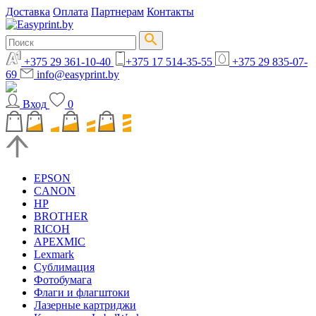
Доставка
Оплата
Партнерам
Контакты
+375 29 361-10-40
+375 17 514-35-55
+375 29 835-07-
69
info@easyprint.by
Вход
0
EPSON
CANON
HP
BROTHER
RICOH
APEXMIC
Lexmark
Сублимация
Фотобумага
Флаги и флагштоки
Лазерные картриджи