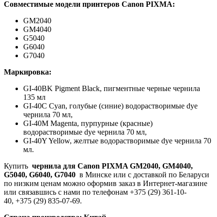
Совместимые модели принтеров Canon PIXMA:
GM2040
GM4040
G5040
G6040
G7040
Маркировка:
GI-40BK Pigment Black, пигментные черные чернила
135 мл
GI-40C Cyan, голубые (синие) водорастворимые dye
чернила 70 мл,
GI-40M Magenta, пурпурные (красные)
водорастворимые dye чернила 70 мл,
GI-40Y Yellow, желтые водорастворимые dye чернила 70
мл.
Купить
чернила для
Canon PIXMA GM2040, GM4040,
G5040, G6040, G7040
в Минске или с доставкой по Беларуси
по низким ценам можно оформив заказ в Интернет-магазине
или связавшись с нами по телефонам +375 (29) 361-10-
40, +375 (29) 835-07-69.